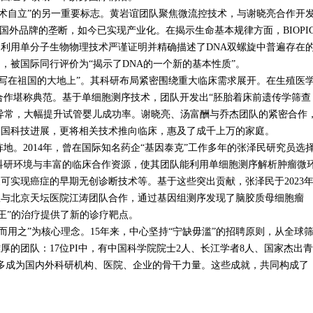
技术自立”的另一重要标志。黄岩谊团队聚焦微流控技术，与谢晓亮合作开
了国外品牌的垄断，如今已实现产业化。在揭示生命基本规律方面，
BIOPI
，利用单分子生物物理技术严谨证明并精确描述了
DNA
双螺旋中普遍存在
，被国际同行评价为“揭示了
DNA
的一个新的基本性质”。
文写在祖国的大地上”。其科研布局紧密围绕重大临床需求展开。在生殖医
合作堪称典范。基于单细胞测序技术，团队开发出“胚胎着床前遗传学筛查
异常，大幅提升试管婴儿成功率。谢晓亮、汤富酬与乔杰团队的紧密合作
中国科技进展，更将相关技术推向临床，惠及了成千上万的家庭。
阵地。
2014
年，曾在国际知名药企“基因泰克”工作多年的张泽民研究员选
科研环境与丰富的临床合作资源，使其团队能利用单细胞测序解析肿瘤微
展可实现癌症的早期无创诊断技术等。基于这些突出贡献，张泽民于
2023
队与北京天坛医院江涛团队合作，通过基因组测序发现了脑胶质母细胞瘤
王”的治疗提供了新的诊疗靶点。
而用之”为核心理念。
15
年来，中心坚持“宁缺毋滥”的招聘原则，从全球
雄厚的团队：
17
位
PI
中，有中国科学院院士
2
人、长江学者
8
人、国家杰出青
多成为国内外科研机构、医院、企业的骨干力量。这些成就，共同构成了
。