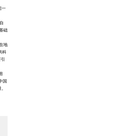
启一
自
基础
在地
供科
要引
用
中国
量。