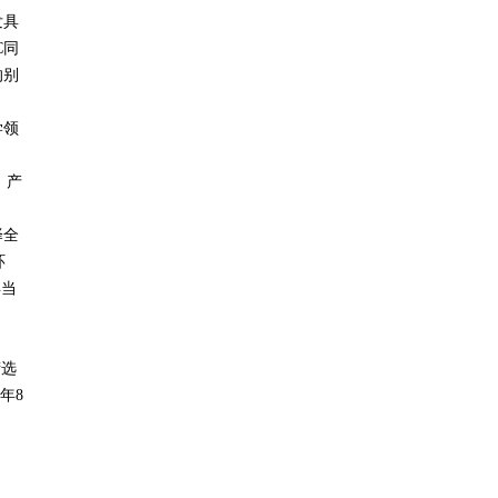
发具
C
同
的别
学领
，产
择全
环
年当
筛选
年
8