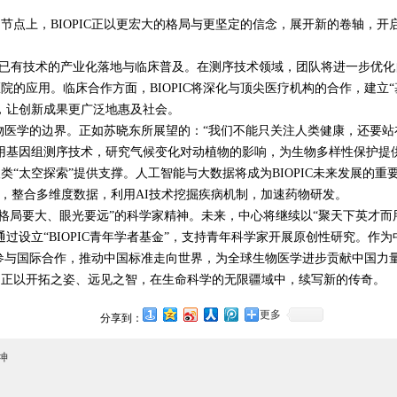
的节点上，
BIOPIC
正以更宏大的格局与更坚定的信念，展开新的卷轴，开
已有技术的产业化落地与临床普及。在测序技术领域，团队将进一步优化
医院的应用。临床合作方面，
BIOPIC
将深化与顶尖医疗机构的合作，建立“
，让创新成果更广泛地惠及社会。
物医学的边界。正如苏晓东所展望的：“我们不能只关注人类健康，还要站
用基因组测序技术，研究气候变化对动植物的影响，为生物多样性保护提
类“太空探索”提供支撑。人工智能与大数据将成为
BIOPIC
未来发展的重
”，整合多维度数据，利用
AI
技术挖掘疾病机制，加速药物研发。
格局要大、眼光要远”的科学家精神。未来，中心将继续以“聚天下英才而
通过设立“
BIOPIC
青年学者基金”，支持青年科学家开展原创性研究。作为
参与国际合作，推动中国标准走向世界，为全球生物医学进步贡献中国力
以开拓之姿、远见之智，在生命科学的无限疆域中，续写新的传奇。
更多
分享到：
坤