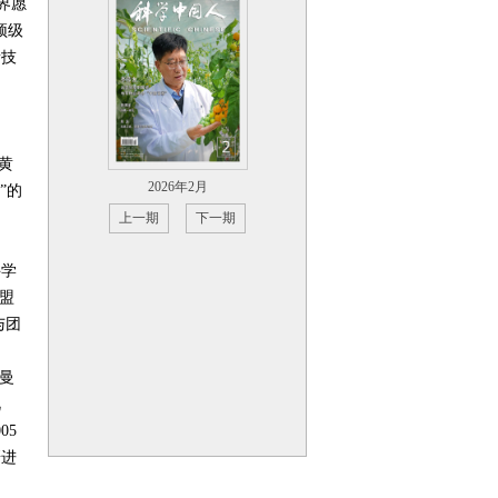
界愿
顶级
新技
黄
2026年2月
”的
上一期
下一期
科学
盟
与团
曼
视
005
研进