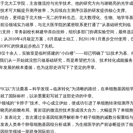
北大工学院，主攻微流控与光学技术。他的研究方向与谢晓亮的光学
控技术可大幅提升测序效率，为后续自主测序仪器的研发提供核心支撑。
合，更得益于北大独一无二的学科生态。北大数理化、生物、地学等
前沿领域实力雄厚，与北大医学院的紧密联系更打通了“从基础研究到临
力支持：常务副校长林建华亲自挂帅，组织多部门协调实验空间，最终选
）；从
2010
年
4
月敲定方案，
8
月底破土动工，到
2011
年
1
月逐步交付使用，
IOPIC
的快速起步抢占了先机。
I
仅十余人，实验室是临时搭建的“小白楼”——却已明确了“以技术为基、
“我们从一开始就没想只做基础研究，而是希望把方法、技术转化成能服务
年发展的根本遵循，也为这部史诗写下了坚定的序章。
PIC
以“方法奠基→科学发现→临床转化”为清晰的路径，在单细胞基因组
铸就了国际标杆，以浓墨重彩写就了这部史诗的中章。
学领域的“卡脖子”技术。中心成立伊始，便成功引进了单细胞转录组测序
谢晓亮的前瞻布局、黄岩谊的微流控技术形成强大合力，大幅提升了单细
学》发表论文，首次通过全基因组测序解析单个精子细胞的减数分裂重组
》发表人类单个卵母细胞基因组分析成果，为生殖医学的产前诊断提供了
基因组学领域一举跻身国际前沿。