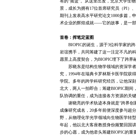
有的“摇篮”。从这里出发，北京大学生
景，成长为拥有
17
位首席研究员（
PI
）、
期刊上发表高水平研究论文
1000
多篇，
术企业的辉煌成就——它的故事，是一部
首卷：挥笔定蓝图
BIOPIC
的诞生，源于
3
位科学家的跨
岩谊携手，共同筹建了这一注定不凡的
愿景上高度契合，为
BIOPIC
埋下了跨界
苏晓东是结构生物学领域的资深学者
究，
1994
年在瑞典卡罗林斯卡医学院获
学院。多年的跨学科研究经历，让他深刻
北大，两人一拍即合；筹建
BIOPIC
期间
队协调的重任，成为连接各方资源的关
谢晓亮的学术轨迹本身就是“跨界创新
成像研究成名，
20
多年前便深度参与超
野，从物理化学光学领域向生物医学转
年起，他以北大客座教授身份频繁回国
步的心愿，成为他牵头筹建
BIOPIC
的重