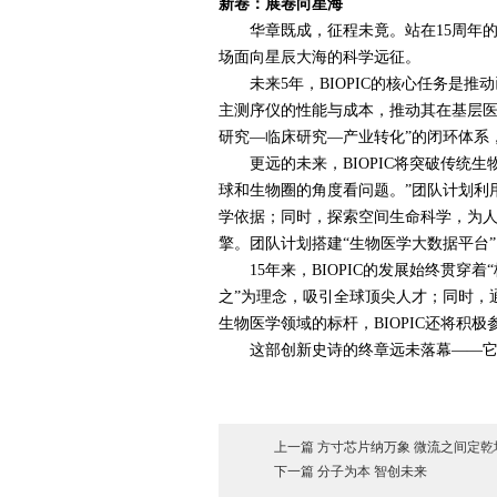
新卷：展卷向星海
华章既成，征程未竟。站在
15
周年
场面向星辰大海的科学远征。
未来
5
年，
BIOPIC
的核心任务是推动
主测序仪的性能与成本，推动其在基层
研究—临床研究—产业转化”的闭环体系
更远的未来，
BIOPIC
将突破传统生
球和生物圈的角度看问题。”团队计划利
学依据；同时，探索空间生命科学，为人
擎。团队计划搭建“生物医学大数据平台
15
年来，
BIOPIC
的发展始终贯穿着“
之”为理念，吸引全球顶尖人才；同时，
生物医学领域的标杆，
BIOPIC
还将积极
这部创新史诗的终章远未落幕——它正
上一篇 方寸芯片纳万象 微流之间定乾
下一篇 分子为本 智创未来