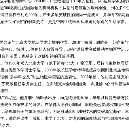
物医学前沿创新中心（
BIOPIC
）已经走过了
15
年的征程。从
3
位科学家的跨
近
300
名师生的国际领先科研机构；从临时建筑里的艰难创业，到在多个
申请或授权专利近
200
项，产出多项突破性的国际一流成果，并孕育
7
家高
始于“小白楼”的创新史诗，更是中国生物医学从跟跑到领跑的生动缩影。
界共识与北京大学肥沃学术土壤的孕育。
2010
年前后，谢晓亮、苏晓东与
科研中心。彼时，
3
位创始人背景各异，却在“以技术突破推动生物医学进步
融合的基因，也奠定了这部史诗的开篇基调。
。他
1980
年考入北京大学（以下简称“北大”）物理系，后转向生物物理研
得蛋白质晶体学博士学位，
2003
年以长江学者特聘教授身份回到北大生命
理解“多学科交叉”对生物医学突破的重要性。
2007
年起，他劝说谢晓亮加
，苏晓东担任常务副主任，在谢晓亮未全职回国前，承担起中心日常管理
键纽带。
”的写照。他并非生物医学出身，而是物理化学家，早年以拉曼光谱与拉
分辨光学成像技术的研发。在哈佛大学任职期间，谢晓亮已展现出前瞻性
型，聚焦单分子与单细胞研究，为后续基因组测序技术的突破奠定基础。
2
讲学，谢晓亮出生、成长、求学于北大，对燕园的深厚情感与推动国内科
要动力。