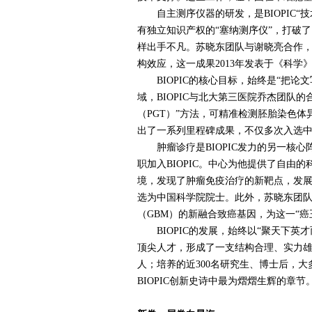
自主测序仪器的研发，是
BIOPIC
“
有独立知识产权的“塞纳测序仪”，打破
样出手不凡。苏晓东团队与谢晓亮合作
构效应，这一成果
2013
年发表于《科学》
BIOPIC
的核心目标，始终是“把论
域，
BIOPIC
与北大第三医院乔杰团队的
（
PGT
）”方法，可精准检测胚胎染色体
出了一系列里程碑成果，不仅多次入选
肿瘤诊疗是
BIOPIC
发力的另一核心
职加入
BIOPIC
。中心为他提供了自由的
境，发现了肿瘤免疫治疗的新靶点，发
选为中国科学院院士。此外，苏晓东团
（
GBM
）的新融合致癌基因，为这一“癌
BIOPIC
的发展，始终以“聚天下英才
顶尖人才，形成了一支结构合理、实力
人；培养的近
300
名研究生、博士后，大
BIOPIC
创新史诗中最为熠熠生辉的章节