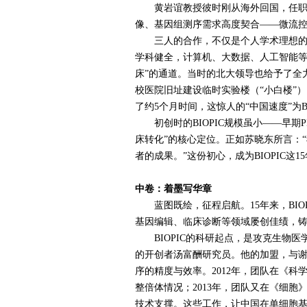
黄岩谊教授彼时刚从海外回国，任职于
像、基因组测序需求高度契合——微流
三人的合作，不仅是个人学术理想的结
学科健全，计算机、大数据、人工智能等
床”的通道。当时的北大领导也给予了全
校医院旧址建设临时实验楼（“小白楼”
了约
5
个月时间，这惊人的“中国速度”为
B
初创时的
BIOPIC
规模虽小——早期
P
床转化”的核心定位。正如苏晓东所言：
者的成果。”这份初心，成为
BIOPIC
这
15
中卷：着墨写华章
蓝图既绘，征程启航。
15
年来，
BIO
基因编辑、临床诊断等领域屡创佳绩，
BIOPIC
的科研起点，是攻克生物医
的开创者汤富酬研究员。他的加盟，与
序的精度与效率。
2012
年，团队在《科
整倍体情况；
2013
年，团队又在《细胞
技术支撑。这些工作，让中国在单细胞