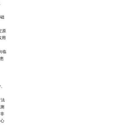
成
基础
定原
仅用
向临
患
学、
方法
胞测
与非
核心