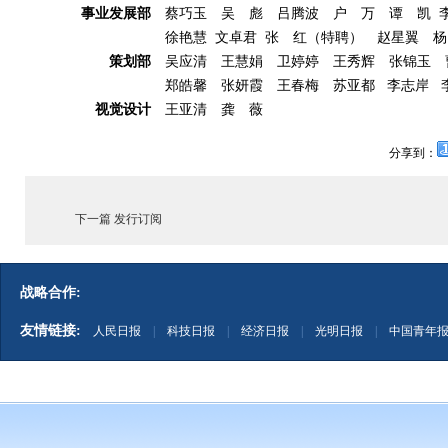
事业发展部
蔡巧玉 吴 彪 吕腾波 户 万 谭 凯 
徐艳慧 文卓君 张 红（特聘） 赵星翼 
策划部
吴应清 王慧娟 卫婷婷 王秀辉 张锦玉 
郑皓馨 张妍霞 王春梅 苏亚都 李志岸 
视觉设计
王亚清 龚 薇
分享到：
下一篇 发行订阅
战略合作:
友情链接:
人民日报
|
科技日报
|
经济日报
|
光明日报
|
中国青年