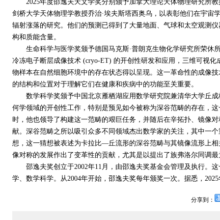
2025
年度邵逸夫天文学奖分别颁予加拿大理论天体物理研究所教
剑桥大学天体物理学教授乔治·埃夫斯塔西奥乌，以表彰他们在宇宙
辐射涨落的研究。他们的预测已得到了大量地面、气球和太空观测仪
构和质能含量。
生命科学与医学奖颁予德国马克斯·普朗克生物化学研究所荣休所
冷冻电子断层成像技术
(cryo-ET)
的开创性研发和应用，三维可视化
物样本在自然细胞环境中的存在状态得以呈现。这一革命性的成像技
的结构和位置对于理解它们在健康和疾病中的功能至关重要。
数学科学奖颁予中国北京雁栖湖应用数学研究院兼清华大学丘成桐
何学领域的开创性工作，特别是预见如今被称为深谷范畴的存在，这
时，他也领导了构建这一范畴的艰巨任务，并随后在辛拓扑、镜像对
献。深谷范畴之所以吸引众多不同领域杰出数学家的关注，其中一个
想，这一猜想被表述为卡拉比—丘流形的深谷范畴与其镜像流形上相
像对称的发展作出了变革性的贡献，尤其是以提出了族弗洛尔同调最
邵逸夫奖创立于
2002
年
11
月，由邵逸夫奖基金会管理及执行。这
学、数学科学。从
2004
年开始，邵逸夫奖每年颁奖一次。据悉，
2025
分享到：