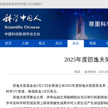
欢迎您登录科学中国人官方网站!!
首页
人物
视点
前沿
杂志
视频
2025年度邵逸夫
来源： 发布时间：2025-08
邵逸夫奖基金会
5
月
27
日在香港公布
2025
年度邵逸夫奖获奖名单
科学
3
个奖项，每项奖金
120
万美元。
邵逸夫奖理事会主席、评审会副主席杨纲凯在当日举行的新闻发布
学术及科学研究或应用上获得突破性成果并对人类生活产生深远影响