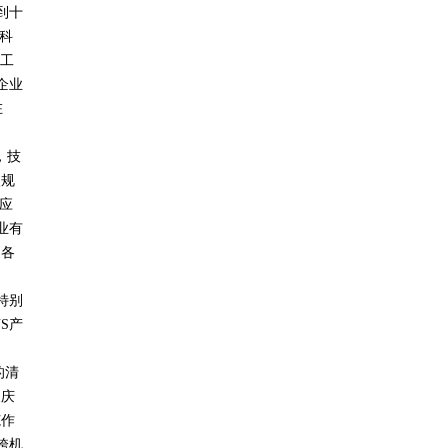
到十
科
国工
企业
在
，技
入规
应
业有
通各
特别
S
产
的清
长庆
范作
跨机