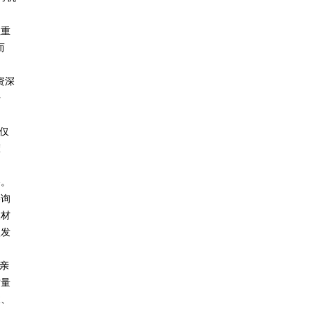
注重
而
资深
开
仅
箍
略。
咨询
报材
激发
亲
质量
拔、