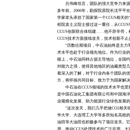
吕伟峰坦言，团队的强大竞争力来源于
多年前。
2006
年，勘探院原院长沈平平
学家牵头承担了国家第一个
CCUS
相关的
程院袁士义院士接过这一重任，从
CCUS
CCUS
创新联合体组建……他不辞辛劳，
CCUS
技术方面接续攻关，技术创新不止
“历数往期项目，中石油始终是主力军
术水平也处于行业领先地位。作为行业
模上，中石油同样占据主导地位，全国
对能力之强，使得其他地区的油藏类型
着深入的了解，对于行业内各个团队的
方，将怀揣共同目标、致力于为国家解决
中石油在
CCUS
领域的技术水平也受
是中国石油化工集团有限公司和中国海
业规模化发展、助力能源行业绿色发展
“这次攻关，我们几乎把做
CO2
相关
华大学、大连理工大学等多所知名高校
油田等大油田也积极参与了项目攻关。
用，推动
CCUS
处理技术的广泛应用。大