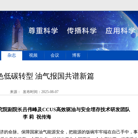
杂志
视频
会议
博客
色低碳转型 油气报国共谱新篇
来源： 发布时间：2025-08-07
究院副院长吕伟峰及
CCUS
高效驱油与安全埋存技术研发团队
李 莉
祝传海
济的命脉。保障国家油气能源安全，把能源的饭碗牢牢端在自己手中，事