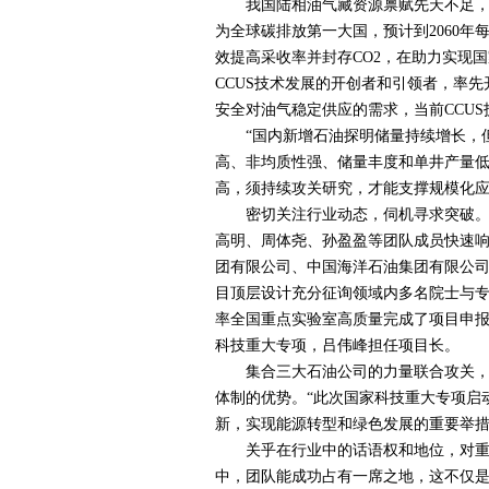
我国陆相油气藏资源禀赋先天不足，高
为全球碳排放第一大国，预计到
2060
年
效提高采收率并封存
CO2
，在助力实现国
CCUS
技术发展的开创者和引领者，率先
安全对油气稳定供应的需求，当前
CCUS
“国内新增石油探明储量持续增长，但
高、非均质性强、储量丰度和单井产量
高，须持续攻关研究，才能支撑规模化应
密切关注行业动态，伺机寻求突破
高明、周体尧、孙盈盈等团队成员快速
团有限公司、中国海洋石油集团有限公
目顶层设计充分征询领域内多名院士与
率全国重点实验室高质量完成了项目申
科技重大专项，吕伟峰担任项目长。
集合三大石油公司的力量联合攻关，
体制的优势。“此次国家科技重大专项启
新，实现能源转型和绿色发展的重要举措
关乎在行业中的话语权和地位，对重要
中，团队能成功占有一席之地，这不仅