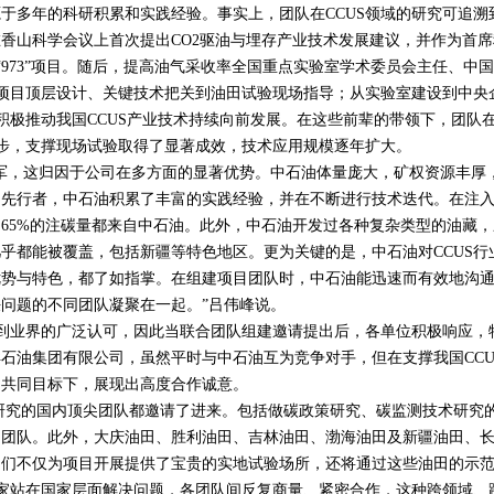
多年的科研积累和实践经验。事实上，团队在
CCUS
领域的研究可追溯
在香山科学会议上首次提出
CO2
驱油与埋存产业技术发展建议，并作为首席
“
973
”项目。随后，提高油气采收率全国重点实验室学术委员会主任、中
项目顶层设计、关键技术把关到油田试验现场指导；从实验室建设到中央
积极推动我国
CCUS
产业技术持续向前发展。在这些前辈的带领下，团队
步，支撑现场试验取得了显著成效，技术应用规模逐年扩大。
，这归因于公司在多方面的显著优势。中石油体量庞大，矿权资源丰厚
的先行者，中石油积累了丰富的实践经验，并在不断进行技术迭代。在注
约
65%
的注碳量都来自中石油。此外，中石油开发过各种复杂类型的油藏，
几乎都能被覆盖，包括新疆等特色地区。更为关键的是，中石油对
CCUS
行
优势与特色，都了如指掌。在组建项目团队时，中石油能迅速而有效地沟
问题的不同团队凝聚在一起。”吕伟峰说。
到业界的广泛认可，因此当联合团队组建邀请提出后，各单位积极响应，
洋石油集团有限公司，虽然平时与中石油互为竞争对手，但在支撑我国
CCU
的共同目标下，展现出高度合作诚意。
研究的国内顶尖团队都邀请了进来。包括做碳政策研究、碳监测技术研究
的团队。此外，大庆油田、胜利油田、吉林油田、渤海油田及新疆油田、
它们不仅为项目开展提供了宝贵的实地试验场所，还将通过这些油田的示
家站在国家层面解决问题，各团队间反复商量、紧密合作，这种跨领域、