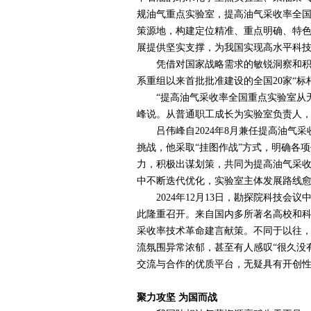
规油气重点实验室，提高油气采收率全
策源地，构建定位精准、重点明确、特
展提供坚实支撑，为我国实现高水平科
凭借对国家战略需求的敏锐洞察和积极
系重组以来首批批准建设的全国
20
家“标
“提高油气采收率全国重点实验室从无
峰说。从普通职工成长为实验室负责人
吕伟峰自
2024
年
8
月兼任提高油气采
挑战，他采取“挂图作战”方式，明确各
力，积极出谋划策，共同为提高油气采
中不断迭代优化，实验室主体发展路线
2024
年
12
月
13
日，勘探院科技会议
此隆重召开。来自国内多所著名高校和
采收率技术革命建言献策。不同于以往，
流氛围异常浓郁，甚至有人感叹“很久没
交流与合作的优质平台，无疑具有开创
聚力攻坚 为国而战