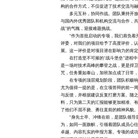
构的合作方式，不仅促进了技术交流与融
多元互补，协同作战。团队秉持开放包
与国内外优秀团队和机构交流与合作，共
战”的气魄，迎接难题挑战。
“作为首批启动的专项，我们肩负着开
评委，对我们的项目给予了高度评价，
展。这一评价是对项目潜在影响力的肯定
在打造坚不可摧的“战斗堡垒”进程中
是一场对技术高峰的攀登之战，更是捍
咒，任务重如泰山，加班加点成了日常
在专项的顶层规划阶段，团队积极响应
尤为值得一提的是，在立项答辩的前一
与反馈，并根据建议反复打磨方案。随
料，只为第二天的汇报能够更加精准、
了他们不屈不挠、勇往直前的精神风貌
“身先士卒、冲锋在前，是团队领导层
为，如同一面旗帜，引领着团队成员心
卓越、内容扎实的申报方案。专项的成