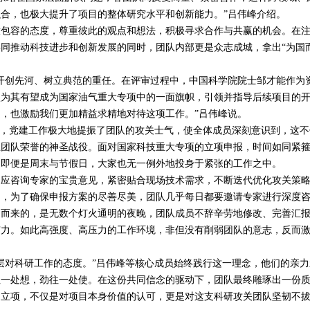
合，也极大提升了项目的整体研究水平和创新能力。”吕伟峰介绍。
容的态度，尊重彼此的观点和想法，积极寻求合作与共赢的机会。在
同推动科技进步和创新发展的同时，团队内部更是众志成城，拿出“为国
创先河、树立典范的重任。在评审过程中，中国科学院院士邹才能作为
认为其有望成为国家油气重大专项中的一面旗帜，引领并指导后续项目的
，也激励我们更加精益求精地对待这项工作。”吕伟峰说。
，党建工作极大地提振了团队的攻关士气，使全体成员深刻意识到，这不
卫团队荣誉的神圣战役。面对国家科技重大专项的立项申报，时间如同紧
，即便是周末与节假日，大家也无一例外地投身于紧张的工作之中。
咨询专家的宝贵意见，紧密贴合现场技术需求，不断迭代优化攻关策
周，为了确保申报方案的尽善尽美，团队几乎每日都要邀请专家进行深度
之而来的，是无数个灯火通明的夜晚，团队成员不辞辛劳地修改、完善汇
有力。如此高强度、高压力的工作环境，非但没有削弱团队的意志，反而
。
对科研工作的态度。”吕伟峰等核心成员始终践行这一理念，他们的亲力
往一处想，劲往一处使。在这份共同信念的驱动下，团队最终雕琢出一份
功立项，不仅是对项目本身价值的认可，更是对这支科研攻关团队坚韧不