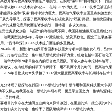
效开采与提高采收率面临严峻挑战。在实现“碳中和”目标情景下，我国
每年须依赖
CCUS
技术封存
5
亿～
15
亿吨
CO2
作为兜底。
CCUS
技术已被证实
家能源安全和“双碳”目标中潜力巨大。提高油气采收率全国重点实验室作
开展先导示范，探索了提高采收率与低碳发展的“双赢”路径。但相比国家
技术的规模化应用仍面临诸多挑战，亟待进一步攻关突破。
品位劣质化加剧，与国外的海相油藏不同，我国陆相油藏原油重质组分
低、油藏类型复杂多样，导致
CO2
驱混相难、波及系数低、配套工艺装备要
用。”吕伟峰深知
CCUS
技术提升面临的多重挑战。
。
2024
年
9
月，新型油气勘探开发国家科技重大专项申报指南发布后，吕伟
响应，打破行业壁垒，集中相关领域优势科研力量，组建包括中国石油化
司、清华大学等
20
家单位在内的联合攻关团队。百余人参与申报材料编写
专家建议，在有组织的科研工作保障下，用不到两个月的时间，提高油气
报，
2024
年首批成功牵头承担了“
CO2
驱大幅度提高采收率与长期封存技术”
充分体现了勘探院在我国
CCUS
领域的持续引领作用和国家科技重大专项
动不仅标志着我国在这一领域的科研布局，更是举全国之力，推动能源科
。”吕伟峰说。
项目的争夺在大油田企业间向来异常激烈，在重启的第一批立项的
8
个
是对他们实力的肯定，也给予了团队继续深耕
CCUS
领域的动力。