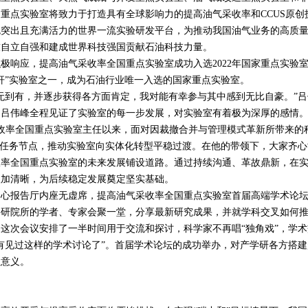
国重点实验室将致力于打造具有全球影响力的提高油气采收率和
CCUS
原创
色突出且充满活力的世界一流实验研发平台，为推动我国油气业务的高质
技自立自强和建成世界科技强国贡献石油科技力量。
响应，提高油气采收率全国重点实验室成功入选
2022
年国家重点实验
杆”实验室之一，成为石油行业唯一入选的国家重点实验室。
到有，并逐步获得各方面肯定，我对能有幸参与其中感到无比自豪。”吕
，吕伟峰全程见证了实验室的每一步发展，对实验室有着极为深厚的感情
收率全国重点实验室主任以来，面对因裁撤合并与管理模式革新所带来的
项任务节点，推动实验室向实体化转型平稳过渡。在他的带领下，大家齐心
收率全国重点实验室的未来发展铺设道路。通过持续沟通、革故鼎新，在
愈加清晰，为后续稳定发展奠定坚实基础。
中心报告厅内座无虚席，提高油气采收率全国重点实验室首届高端学术论
科研院所的学者、专家会聚一堂，分享最新研究成果，并就学科交叉如何
这次会议安排了一半时间用于交流和探讨，科学家不再唱“独角戏”，学术
有见过这样的学术讨论了”。首届学术论坛的成功举办，对产学研各方搭建
性意义。