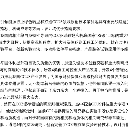
引领能源行业绿色转型和打造
CCUS
领域原创技术策源地具有重要战略意
术指标、科研成果等方面，设计均优于指南要求。
我国陆相油藏自身特性导致的
CO2
驱油难题和托底国家“双碳”目标的重大
技术为目标，从提高混相程度、扩大波及体积到工程工艺优化、封存监测
实验平台、创新实验方法、多功能软件平台搭建、产品装备试验应用等多
国体制提升项目攻关质量的优势，加速关键技术创新突破和重大科研
与封存理论和技术体系，研发
4
类自主可控重大产品装备，开发
4
个智能化
有力推动我国
CCUS
产业发展，为国家能源保供和埋碳托底能力提供强力保
体专题设置，无不凝结着吕伟峰的心血与智慧，他带领团队逐一深入
观细节的雕琢，他都真正做到了亲力亲为、全程投入。勇于担当的背后，
队在此领域的强大实力。
，然而在
CO2
埋存领域的研究则相对滞后。当中石油
CCUS
科技重大专项“
时，他敏锐地察觉到，当前
CO2
埋存机理的研究存在实验手段缺乏实证性
沉积地质构造，而对于我国特有的陆相沉积地质体的相关研究却非常匮乏
队，通过
4
年的持续研究，创新完善了
CO2
埋存量实验评价技术，设计并