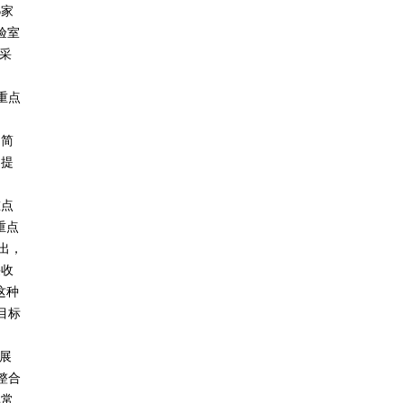
6
家
验室
采
、
重点
是简
、提
重点
重点
出，
采收
这种
目标
展
整合
非常