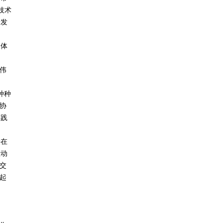
技术
量发
室体
伟
。
种种
协
实践
坛在
推动
交
起