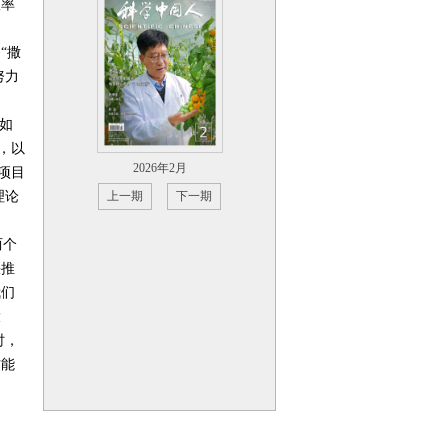
收率
“撒
努力
如
，以
2026年2月
项目
理论
上一期
下一期
两个
快推
我们
大
时，
方能