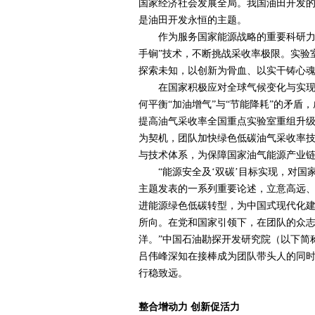
国家经济社会发展全局。我国油田开发
是油田开发永恒的主题。
作为服务国家能源战略的重要科研力量
手锏”技术，不断挑战采收率极限。实验
探索未知，以创新为骨血、以实干铸心
在国家积极应对全球气候变化与实现“
何平衡“加油增气”与“节能降耗”的矛
提高油气采收率全国重点实验室重组升级
为契机，团队加快绿色低碳油气采收率
与技术体系，为保障国家油气能源产业链
“能源安全及‘双碳’目标实现，对国
主题发表的一系列重要论述，立意高远
进能源绿色低碳转型，为中国式现代化
所向。在党和国家引领下，在团队的众
洋。”中国石油勘探开发研究院（以下简
吕伟峰深知在接棒成为团队带头人的同
行稳致远。
整合增动力 创新促活力