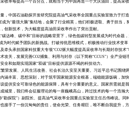
的采收率每提高一个百分点，就相当于为中国再造一个大庆油田，提高采
，中国石油勘探开发研究院提高油气采收率全国重点实验室致力于打造
室成为“最强大脑”集结地，会聚了行业精英，他们积极进取、勇于担当，
魂，创新技术，为大幅度提高油田采收率作出了突出贡献。
碳达峰、碳中和”目标的战略背景下，绿色低碳转型发展成为时代命题，
盾，成为时代赋予团队的新挑战。打破传统思维模式，积极推动行业技术变革
及牵头承担国家科技重大专项“
CO2
驱大幅度提高采收率与长期封存技术”
技术攻关，发展完善
CO2
捕集、利用与封存（以下简称“
CCUS
”）全产业链
安全和如期实现国家“双碳”目标提供源源不竭的科技动力。
家繁荣发展、人民生活改善、社会长治久安至关重要。习近平总书记围绕
、内涵丰富、思想深刻，对于筑牢国家能源安全根基，端稳能源饭碗，加
建设提供安全可靠绿色的能源保障，具有十分重要的意义。国家所需就是
志成城里，我们终会征服理论的每一座巍峨高山，跨过技术的每一个浩瀚
称“勘探院”）副院长、提高油气采收率全国重点实验室主任吕伟峰说。同
时也接手了一份沉甸甸的责任，使命光荣、任务艰巨，唯不断自我提升，