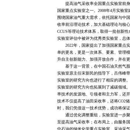
提高油气采收率全国重点实验室前身
国家重点实验室之一。
2008
年
4
月实验室
围绕国家油气重大需求，依托国家与中国
收率前沿理论技术，加大基础理论与核
CCUS
等理论技术体系，取得一批创新性
实验室评估中被评为优秀类实验室，总
2022
年，国家提出了加强国家重点
单的更名，更是一次体系、要素、管理
升自主创新能力、加强开放合作，并在
基于这一背景，在中国石油天然气股份
实验室原主任宋新民的指导下，吕伟峰带
实验室的研究方向也进行了相应的调整。
实验室的研究方向也拓展到了减碳领域
率技术的发源地、引领者和主力军，还
技术不仅提高了油田采收率，还将
CO2
储
时，我们凭借这一技术优势，成功将保证
通过优化调整重组，实验室进一步聚焦
至提高油气采收率；在布局上，由服务
中石油的纳米化学重点实验室、采油采