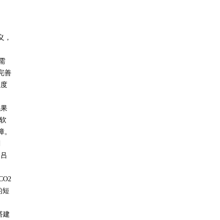
义，
需
完善
维度
成果
软
障。
剖
是吕
CO2
的短
。
搭建