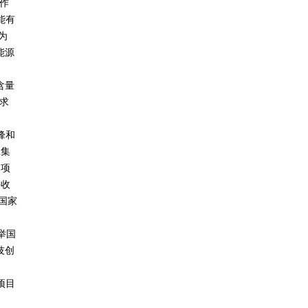
作
能有
为
能源
含量
求
峰和
工集
，项
采收
国家
举国
技创
项目