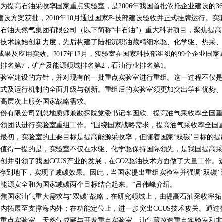
为提高石油采收率国家重点实验室，是
2006
年我国首批依托企业建设的
3
建设方案获批，
2010
年
10
月通过国家科技部建设验收并正式挂牌运行。实
石油天然气集团有限公司（以下简称“中石油”）重大科研项目，聚焦提高
心技术原始创新力度，先后构建了陆相沉积油藏精细水驱、化学驱、热采
成果及应用实效。
2017
年
12
月，实验室在国家科技部组织的
99
个企业国家
体排名第
7
，矿产及能源领域排名第
2
，石油行业排名第
1
。
实验室建设的方针，并对现有的一批重点实验室进行重组。这一过程不仅
模式及运行机制的全面升级与创新。重组后的实验室须更加突出学科优势
更高层次上服务国家战略需求。
有限公司副总地质师兼勘探院党委书记李国欣、提高油气采收率全国
领团队进行实验室重组工作。“围绕国家战略需求，提高油气采收率全国
最初，实验室的主要目标是提高能源采收率，但随着国家‘双碳’目标的提
。值得一提的是，实验室不仅在水驱、化学驱保持国际领先，是我国提高
开创并引领了我国
CCUS
产业的发展，在
CO2
驱油技术方面做了大量工作。
存到地下，实现了减碳效果。因此，当国家提出重组实验室并强调‘双碳’
能源安全和为国家减碳两个目标结合起来。”吕伟峰介绍。
国家油气重大需求与“双碳”战略，在研究领域上，由提高石油采收率拓
国内拓展至支撑海内外；在功能定位上，进一步突出
CCUS
技术攻关。通过
气重点实验室、天然气成藏与开发重点实验室、油气藏改造重点实验室和