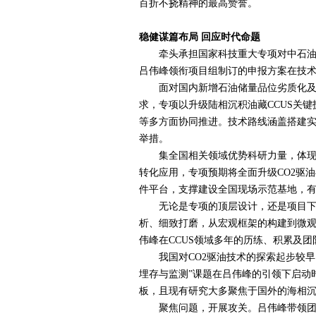
百折不挠精神的最高赞誉。
稳健谋篇布局 回应时代命题
牵头承担国家科技重大专项对中石油
吕伟峰领衔项目组制订的申报方案在技
面对国内新增石油储量品位劣质化及
求，专项以升级陆相沉积油藏
CCUS
关键
等多方面协同推进。技术路线涵盖搭建
举措。
集全国相关领域优势科研力量，体现举
转化应用，专项预期将全面升级
CO2
驱油
件平台，支撑建设全国现场示范基地，
无论是专项的顶层设计，还是项目下具
析、细致打磨，从宏观框架的构建到微
伟峰在
CCUS
领域多年的历练、积累及团
我国对
CO2
驱油技术的探索起步较早
埋存与监测”课题在吕伟峰的引领下启动
板，且现有研究大多聚焦于国外的海相
聚焦问题，开展攻关。吕伟峰带领团