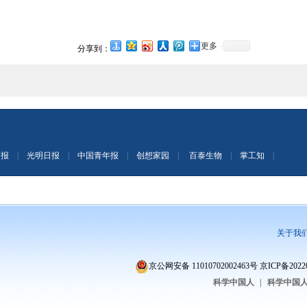
更多
分享到：
日报
|
光明日报
|
中国青年报
|
创想家园
|
百泰生物
|
掌工知
|
关于我
京公网安备 11010702002463号
京ICP备2022
科学中国人
|
科学中国