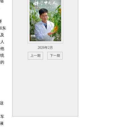
缩
工
赛
和东
地及
于人
2026年2月
障他
才统
上一期
下一期
面的
这
列车
液