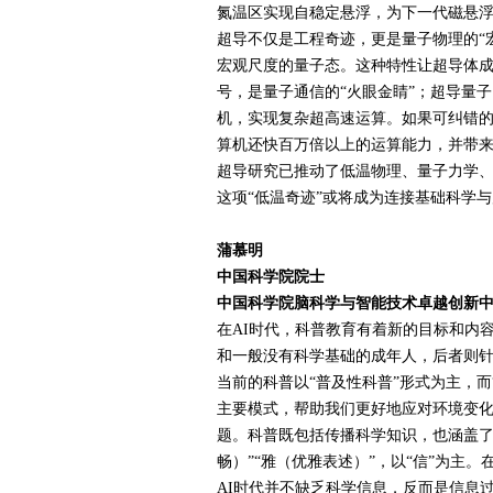
氮温区实现自稳定悬浮，为下一代磁悬
超导不仅是工程奇迹，更是量子物理的“
宏观尺度的量子态。这种特性让超导体成
号，是量子通信的“火眼金睛”；超导量
机，实现复杂超高速运算。如果可纠错
算机还快百万倍以上的运算能力，并带
超导研究已推动了低温物理、量子力学
这项“低温奇迹”或将成为连接基础科学
蒲慕明
中国科学院院士
中国科学院脑科学与智能技术卓越创新
在
AI
时代，科普教育有着新的目标和内容
和一般没有科学基础的成年人，后者则
当前的科普以“普及性科普”形式为主，
主要模式，帮助我们更好地应对环境变
题。科普既包括传播科学知识，也涵盖了
畅）”“雅（优雅表述）”，以“信”为主
AI
时代并不缺乏科学信息，反而是信息