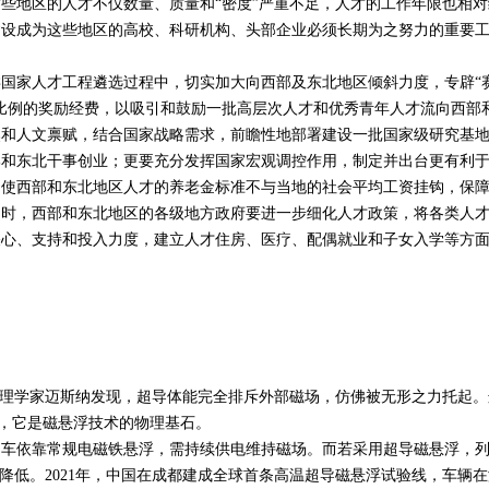
些地区的人才不仅数量、质量和“密度”严重不足，人才的工作年限也相对
建设成为这些地区的高校、科研机构、头部企业必须长期为之努力的重要
国家人才工程遴选过程中，切实加大向西部及东北地区倾斜力度，专辟“
比例的奖励经费，以吸引和鼓励一批高层次人才和优秀青年人才流向西部
然和人文禀赋，结合国家战略需求，前瞻性地部署建设一批国家级研究基
部和东北干事创业；更要充分发挥国家宏观调控作用，制定并出台更有利
，使西部和东北地区人才的养老金标准不与当地的社会平均工资挂钩，保
同时，西部和东北地区的各级地方政府要进一步细化人才政策，将各类人
关心、支持和投入力度，建立人才住房、医疗、配偶就业和子女入学等方
理学家迈斯纳发现，超导体能完全排斥外部磁场，仿佛被无形之力托起。
”，它是磁悬浮技术的物理基石。
列车依靠常规电磁铁悬浮，需持续供电维持磁场。而若采用超导磁悬浮，
幅降低。
2021
年，中国在成都建成全球首条高温超导磁悬浮试验线，车辆在