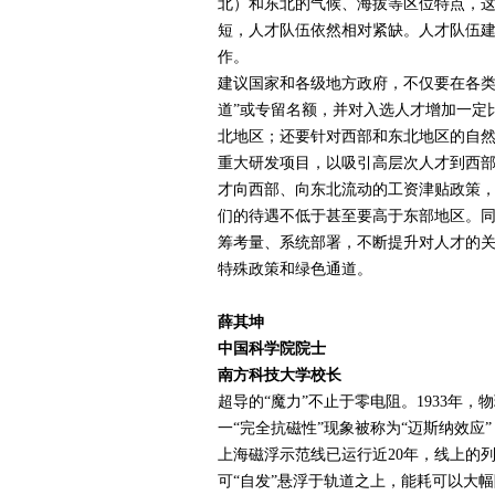
北）和东北的气候、海拔等区位特点，这
短，人才队伍依然相对紧缺。人才队伍
作。
建议国家和各级地方政府，不仅要在各类
道”或专留名额，并对入选人才增加一定
北地区；还要针对西部和东北地区的自
重大研发项目，以吸引高层次人才到西
才向西部、向东北流动的工资津贴政策
们的待遇不低于甚至要高于东部地区。
筹考量、系统部署，不断提升对人才的
特殊政策和绿色通道。
薛其坤
中国科学院院士
南方科技大学校长
超导的“魔力”不止于零电阻。
1933
年，物
一“完全抗磁性”现象被称为“迈斯纳效应
上海磁浮示范线已运行近
20
年，线上的
可“自发”悬浮于轨道之上，能耗可以大