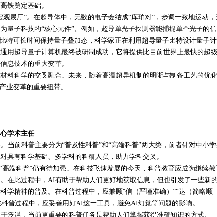
浮高铁奠定基础。
宏观展厅”。在超导体中，无数的电子会结成“库珀对”，步调一致地运动，
为量子科技的“核心元件”。例如，超导单光子探测器能捕捉单个光子的信
子比特可长时间保持量子叠加态，科学家正在利用超导量子比特设计量子计
的通用超导量子计算机最终被研制成功，它将提供比目前世界上最快的超
来信息技术的重大变革。
、材料科学的交叉融合。未来，随着高温超导机制的明晰与制备工艺的优
与产业变革的重要纽带。
中心学术主任
。当前科普主要分为“普及性科普”和“高端科普”两大类，前者针对中小学
针对具有科学基础、多学科的科研人员，助力学科交叉。
而“高端科普”仍有待加强。在科技飞速发展的今天，科普教育应成为继续教
化。在此过程中，
AI
有助于帮助人们更好地获取信息，但也引发了一些新
科学精神的普及。在科普过程中，应兼顾“信（严谨准确）”“达（简略顺
。在科普过程中，应妥善用好
AI
这一工具，避免
AI
幻觉等问题的影响。
过于泛滥，当前更重要的科普任务是帮助人们掌握获得准确知识的方式。