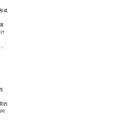
形成
算
级计
化，
生
育的
的问