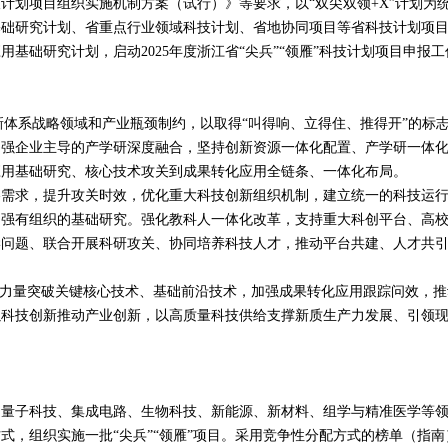
计划项目组织实施机制方案（试行）》等要求，以“双尖双领
+X
”计划为
基础研究计划、省重点行业领域科技计划、省地协同项目等省科技计划项
应用基础研究计划，启动
2025
年度浙江省“尖兵”“领雁”科技计划项目申报工
新体系战略领域和产业瓶颈制约，以取得“叫得响、立得住、推得开”的标
加强企业主导的产学研深度融合，坚持创新资源一体化配置、产学研一体
应用基础研究、核心技术攻关到成果转化应用全链条、一体化布局。
求，提升攻关时效，优化重大科技创新组织机制，建立统一的科技运
加强有组织的基础研究。强化教科人一体化改革，支持重大科创平台、高
学问题、联合开展科研攻关、协同培养科技人才，推动平台共建、人才共
力量突破关键核心技术、基础前沿技术，加强成果转化应用跟踪问效，推
以科技创新推动产业创新，以高质量科技供给支撑新质生产力发展、引领
子科技、集成电路、生物科技、新能源、新材料、组学与精准医学等
式，组织实施一批“尖兵”“领雁”项目。采用竞争性分配方式的榜单（指南