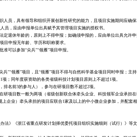
职人员，具有领导和组织开展创新性研究的能力，且项目实施期间应确保
职人员，应由申报单位出具赋予其管理项目实施的授权书。
法定退休年龄的，原则上不得申报；如确须申报的，应由单位出具允许申
”项目申报无年龄、学历和职称要求。
准可以参加“尖兵”“领雁”项目申报。
“尖兵”“领雁”项目，且“领雁”项目不得与自然科学基金项目同时申报；主
过
1
项；同年度获资助的各类省级科技计划项目原则上不超过
1
项。
，排名前
3
的参与人），参与在研项目数不超过
2
项。
在研项目数一般为两项（省级创新联合体牵头企业、科技领军企业承担在
规上企业）牵头承担的项目应联合
1
家及以上的中小微企业参加，并配套
法》《浙江省重点研发计划择优委托项目组织实施细则（试行）》等