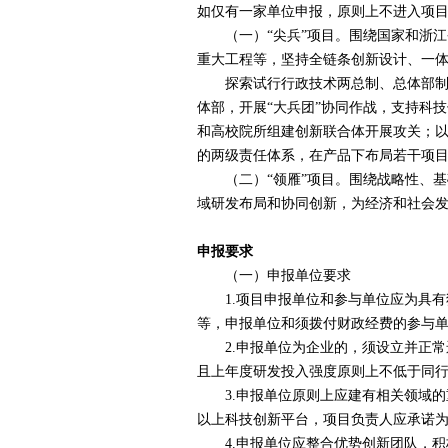
如仅有一家单位申报，原则上不进入项
（一）“尖兵”项目。围绕国家和浙江
重大工程等，坚持全链条创新设计、一
探索试行行政技术两总制、总体部制和
体部，开展“大兵团”协同作战，支持科
和高校院所组建创新联合体开展攻关；
的两级责任体系，在产品下布局若干项目，
（二）“领雁”项目。围绕战略性、基
域研发布局和协同创新，为经济和社会
申报要求
（一）申报单位要求
1.
项目申报单位和参与单位应为具有
等，申报单位和须拨付财政经费的参与
2.
申报单位为企业的，须设立并正常
且上年度研发投入强度原则上不低于同行
3.
申报单位原则上应建有相关领域的
以上科技创新平台，项目负责人应承诺
4.
申报单位应整合优势创新团队，积