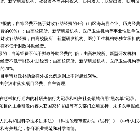
所、新型研发机构、社会资本等共同投入、协同攻关，联合出资、联动投
申报的，自筹经费不低于财政补助经费的
4
倍（山区海岛县企业、历史经
经费的
60%
）；由高校院所、新型研发机构、医疗卫生机构等事业性质单位
于财政补助经费；由高校院所、新型研发机构、医疗卫生机构等独立承担
总额不低于财政补助经费。
报的，自筹经费不低于财政补助经费的
2
倍；由高校院所、新型研发机构
筹经费不低于财政补助经费；由高校院所、新型研发机构、医疗卫生机构
费的
20%
。
目申请财政补助金额外拨比例原则上不得超过
50%
。
由宁波市落实项目经费、自主管理。
在惩戒执行期内的科研失信行为记录和相关社会领域信用“黑名单”记录。
项目的主要研发内容未获国家和省级等有关部门立项支持，未多头申报或
人民共和国科学技术进步法》《科技伦理审查办法（试行）》《中华人民
规和有关规定，恪守职业规范和科学道德。