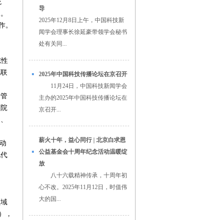
统
导
目。
2025年12月8日上午，中国科技新
作。
闻学会理事长徐延豪带领学会秘书
处有关同...
志性
化联
2025年中国科技传播论坛在京召开
11月24日，中国科技新闻学会
行管
主办的2025年中国科技传播论坛在
校院
京召开...
引、
薪火十年，益心同行 | 北京白求恩
动
公益基金会十周年纪念活动温暖绽
现代
放
八十六载精神传承，十周年初
心不改。2025年11月12日，时值伟
大的国...
领域
），