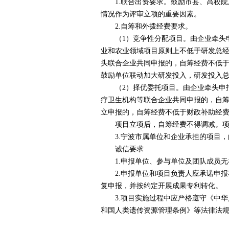
1.
联合出资要求。鼓励市县、高校院
情况作为评审立项的重要因素。
2.
自筹和外拨经费要求。
（
1
）竞争性分配项目。由企业牵头
业和农业领域项目原则上不低于研发总
头联合企业共同申报的，自筹经费不低
鼓励单位联动加大研发投入，研发投入
（
2
）择优委托项目。由企业牵头申
疗卫生机构等联合企业共同申报的，自
立申报的，自筹经费不低于财政补助经
项目立项后，自筹经费不得调减。项
3.
宁波市属单位和企业承担的项目，
诚信要求
1.
申报单位、参与单位及团队成员无
2.
申报单位和项目负责人应承诺申报
复申报，并按约定开展成果专利转化。
3.
项目实施过程中应严格遵守《中华
和国人类遗传资源管理条例》等法律法