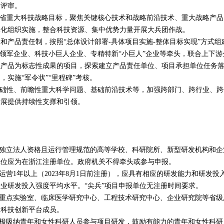
目评审。
省重大科技战略目标，聚焦关键核心技术和战略前沿技术、重大战略产品
体化组织实施，整合科技资源、集中优势力量开展大兵团作战。
产品责任制，按照“总体设计部署
-
具体项目实施
-
整体目标实现”方式组
技领军企业、科技小巨人企业、专精特新“小巨人”企业等牵头，联合上下游
以产品为标志性成果的项目，探索建立产品责任单位、项目承担单位任务
实施“军令状”“里程碑”考核。
础性、前瞻性重大科学问题、基础前沿技术等，加强跨部门、跨行业、跨
发展提供持续性支撑和引领。
独立法人资格且运行管理规范的高等学校、科研院所、新型研发机构和企
单位应为在浙江注册单位。政府机关不得牵头或参与申报。
运营
1
年以上（
2023
年
8
月
1
日前注册），应具有相应的研发能力和研发投
业研发投入强度平均水平。“尖兵”项目申报单位无注册时间要求。
重点实验室、临床医学研究中心、工程技术研究中心、企业研究院等省级
为科技创新平台成员。
极吸纳青年和女性科研人员参与项目研发，鼓励有能力的青年和女性科研