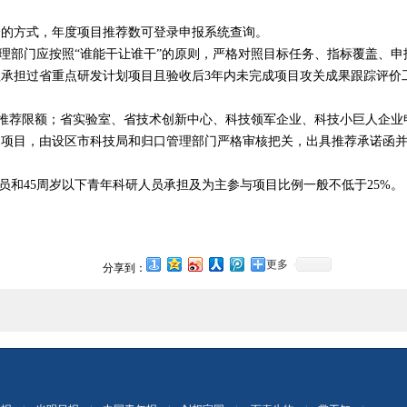
方式，年度项目推荐数可登录申报系统查询。
理部门应按照“谁能干让谁干”的原则，严格对照目标任务、指标覆盖、申
往承担过省重点研发计划项目且验收后
3
年内未完成项目攻关成果跟踪评价
设推荐限额；省实验室、省技术创新中心、科技领军企业、科技小巨人企业
的项目，由设区市科技局和归口管理部门严格审核把关，出具推荐承诺函
员和
45
周岁以下青年科研人员承担及为主参与项目比例一般不低于
25%
。
）
更多
分享到：