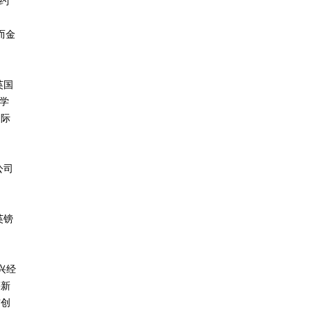
约
而金
英国
学
国际
公司
英镑
兴经
等新
与创