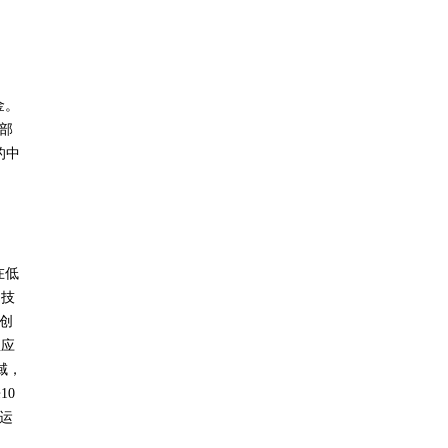
金。
部
的中
在低
了技
创
星应
域，
10
运