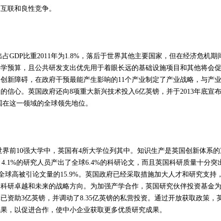
、互联和良性竞争。
DP比重2011年为1.8%，落后于世界其他主要国家，但在经济危机期
护科学预算，且公共研发支出优先用于着眼长远的基础设施项目和其他将会
创新障碍，在政府干预最能产生影响的11个产业制定了产业战略，与产
的信心。英国政府还向8项重大新兴技术投入6亿英镑，并于2013年底宣
英国在这一领域的全球领先地位。
前10强大学中，英国有4所大学位列其中。知识生产是英国创新体系的
、4.1%的研究人员产出了全球6.4%的科研论文，而且英国科研质量十分突
占全球高被引论文量的15.9%。英国政府已经采取措施加大人才和研究支持
、科研卓越和未来的战略方向。为加强产学合作，英国研究伙伴投资基金
已资助3亿英镑，并调动了8.35亿英镑的私营投资。通过开放获取政策，
成果，以促进合作，使中小企业获取更多优质研究成果。