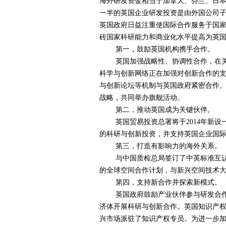
海外研发资金相当于加拿大、芬兰、日本
一半的英国企业研发投资是由外国公司
英国政府日益注重使国际合作服务于国家
砖国家科研能力和商业化水平提高为英
第一，鼓励英国机构携手合作。
英国加强战略性、协调性合作，在关键
科学与创新网络正在加强对创新合作的支
与创新论坛等机制与英国政府紧密合作
战略，共同举办旗舰活动。
第二，推动英国成为关键伙伴。
英国贸易投资总署将于2014年新设
的科研与创新投资，并支持英国企业国
第三，打造有影响力的海外关系。
与中国质检总局签订了中英标准互认协
的全球空间合作计划，与新兴空间技术
第四，支持新合作并探索新模式。
英国政府鼓励产业伙伴参与研发合作。英
济体开展科研与创新合作。英国知识产
兴市场派驻了知识产权专员。为进一步