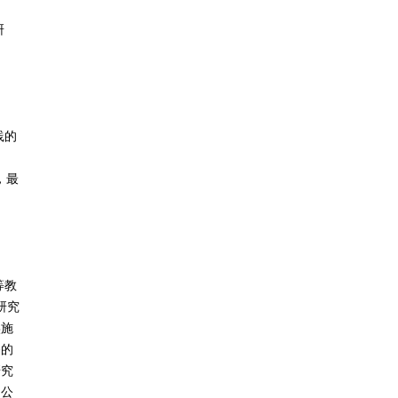
研
践的
，最
等教
研究
实施
务的
研究
、公