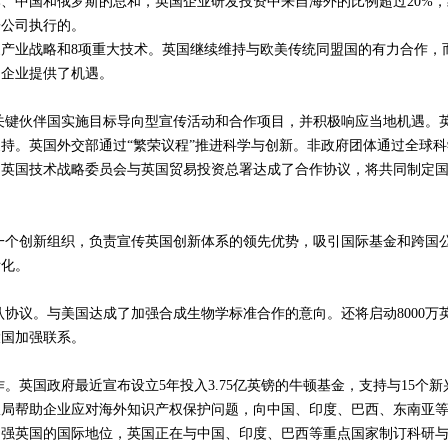
、中国和俄罗斯的总和，英国企业研发投资中来自海外的比例超过20%，
子公司执行的。
产业战略和8项重大技术。英国继续维持与欧美传统同盟国的有力合作，
国企业提供了机遇。
伙伴国实施目标导向型宣传活动和合作项目，并积极响应当地机遇。
持。英国外交部通过“繁荣议程”推进科学与创新。非政府团体通过全球科
。英国技术战略委员会与英国贸易投资总署达成了合作协议，将共同制定
一个创新组织，负责宣传英国创新体系的领先优势，吸引国际基金和跨国
际化。
议。与美国达成了加强合成生物学标准合作的意向。还将启动8000万
大国加强联系。
国政府最近宣布设立5年投入3.75亿英镑的牛顿基金，支持与15个新
权局帮助企业应对海外知识产权保护问题，向中国、印度、巴西、东南亚
加强英国的国际地位，英国正在与中国、印度、巴西等重点国家制订科研