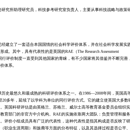
究所助理研究员，科技参考研究室负责人，主要从事科技战略与政策
建立了一套适合本国国情的社会科学评价体系，并在社会科学发展实
，具有代表性的是英国的RAE（The Research Assessment
的专家同行评价制度一直受到其他国家的青睐，有不少国家将其借鉴并不断完善
评价体系。
最悠久和最成熟的科研评价体系之一。在1986—2008年间，英国高
历经20多年，延续了以学科为单位的同行评价方式。它的建立使英国大多数
高。英国科研评估是由英格兰、苏格兰、威尔士高等教育基金委员会组织
教育部门的非官方中介机构。RAE的实施依靠两大团队：负责管理和服
组。评价小组成员具有广泛的代表性，这种代表性是指其构成是否反映了
龄（职业生涯周期）和族裔等方面的分布特征，以及其选择过程是否公平