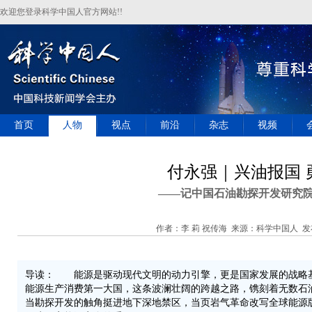
欢迎您登录科学中国人官方网站!!
首页
人物
视点
前沿
杂志
视频
付永强｜兴油报国 
——记中国石油勘探开发研究
作者：李 莉 祝传海 来源：科学中国人 发布时间
导读： 能源是驱动现代文明的动力引擎，更是国家发展的战略基石
能源生产消费第一大国，这条波澜壮阔的跨越之路，镌刻着无数石
当勘探开发的触角挺进地下深地禁区，当页岩气革命改写全球能源