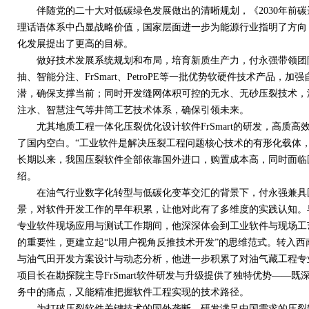
伴随党的二十大对低碳绿色发展做出的清晰规划，《
2030
年前碳
理话语体系中凸显战略价值，国家层面进一步为能源行业指明了方向
化发展提出了更高的目标。
做好技术发展系统规划和布局，培育新质生产力，付永强带领团队
抽、智能分注、
FrSmart
、
PetroPE
等一批优势软硬件技术产品，加强
潜，确保支撑当前；同时开发缝网体积可控的无水、无砂压裂技术，
注水、智慧注气等井筒工艺技术体系，确保引领未来。
尤其地质工程一体化压裂优化设计软件
FrSmart
的研发，高质高
了国内空白。“工业软件是解决压裂工程问题核心技术的有形化载体
长期以来，我国压裂软件全部依靠国外进口，购置成本高，同时面临
绍。
在油气行业数字化转型与低碳化变革交汇的背景下，付永强兼具国
景，对软件开发工作的早年积累，让他对此有了多维度的实践认知。
专业软件现场应用与测试工作期间，他深深体会到工业软件与现场工
的重要性，更建立起“以用户视角反推技术开发”的思维范式。转入
与油气田开发方案设计与动态分析，他进一步积累了对油气藏工程专
项目长在勘探院主导
FrSmart
软件研发与升级提供了独特优势——既
务中的痛点，又能精准把握软件工程实现的技术路径。
为打破压裂软件关键技术的国外垄断，研发满足中国需求的压裂