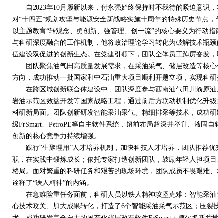
自
2023
年
10
月履新以来，付永强始终保持时不我待的紧迫意识，
对“十四五”规划攻坚与能源安全新战略实施十周年的特殊历史节点
以主题教育“转观念、勇创新、强管理、创一流”的核心要义为行动
与科研深度融合的工作机制，他将政治理论学习转化为破解技术瓶颈
伍建设双促进的创新生态。在党建引领下，团队全体员工踔厉奋发，
团队聚焦油气田高质量发展需求，在采油采气、储层改造等核心领
方向，成功推动一批国家和中石油重大项目顺利开题立项，实现科研范
在跨区域创新联合体建设中，团队深度参与西南油气田川渝原油
岩油示范区效益开发等国家战略工程，通过前后方联动机制优化升级
科研新局面。团队创新研发智能采油采气、精细排采等技术，成功研
级
FrSmart
、
PetroPE
等自主软件系统，超前布局超深井举升、液固自
创新的核心竞争力持续增强。
践行“生聚理用”人才培养机制，加快科技人才培养，团队推荐优
职，在实践中锻炼成长；依托专家打造创新团队，鼓励年轻人担项目
格局。面对繁重的科研任务和艰苦的现场环境，团队成员不畏艰难、
诠释了“铁人精神”的内涵。
在急难险重任务面前，科研人员以铁人精神攻坚克难：智能采油专
心技术攻关、加大成果转化，打造了
6
个智能采油采气示范区；压裂技
术，成功研发完全自主的国产化储层改造软件
FrSmart
；鄂尔多斯盆