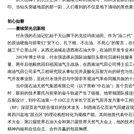
印。当钻头突破地层的那一刻，人们看到的不仅是地下涌动的黑色黄
初心如磐
——赓续荣光启新程
付永强的石油记忆始于天山脚下的克拉玛依油田。作为“油二代”
的原油硬痂与前辈们“安下心、扎下根、不出油、不死心”的誓言，
越三千公里山河，从西北油城走进西南石油大学，在油田开发专业本
2003
年博士毕业，付永强选择从国际油服巨头斯伦贝谢科技服务
量。两年后他毅然回归祖国油气主战场，在西南油气田公司博士后工
南油气田公司采气工程研究院从事钻完井及酸化压裂方向的研究与生
气开发事业部，至此付永强开启与中国非常规油气革命同频共振的十
当中国石油天然气集团有限公司（以下简称“中石油”）首个页岩
时，眼前的技术重托与前辈的奋斗轨迹产生了链接。他带领团队接连
压裂设计，到中石油第一个
10
亿立方米长宁页岩气田开发方案中工程
（
BP
）深层页岩气联合项目的技术攻关，到西南百亿页岩气田建设现
将四川盆地“甜点区”的理论构想转化为规模产能。其间他曾代表中石
术大会、第
22
届世界石油大会和第
25
届世界天然气大会上，他的技术
精神内核和自信自立、合作共赢的包容胸襟。