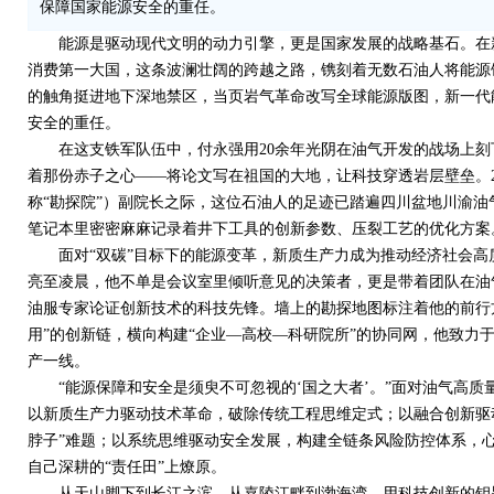
保障国家能源安全的重任。
能源是驱动现代文明的动力引擎，更是国家发展的战略基石。在
消费第一大国，这条波澜壮阔的跨越之路，镌刻着无数石油人将能源
的触角挺进地下深地禁区，当页岩气革命改写全球能源版图，新一代
安全的重任。
在这支铁军队伍中，付永强用
20
余年光阴在油气开发的战场上刻
着那份赤子之心——将论文写在祖国的大地，让科技穿透岩层壁垒。
称“勘探院”）副院长之际，这位石油人的足迹已踏遍四川盆地川渝
笔记本里密密麻麻记录着井下工具的创新参数、压裂工艺的优化方案
面对“双碳”目标下的能源变革，新质生产力成为推动经济社会高
亮至凌晨，他不单是会议室里倾听意见的决策者，更是带着团队在油
油服专家论证创新技术的科技先锋。墙上的勘探地图标注着他的前行
用”的创新链，横向构建“企业—高校—科研院所”的协同网，他致力
产一线。
“能源保障和安全是须臾不可忽视的‘国之大者’。”面对油气高质
以新质生产力驱动技术革命，破除传统工程思维定式；以融合创新驱
脖子”难题；以系统思维驱动安全发展，构建全链条风险防控体系，
自己深耕的“责任田”上燎原。
从天山脚下到长江之滨，从嘉陵江畔到渤海湾，用科技创新的钥匙