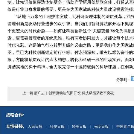
制，让知识价值穿透体制壁垒；借助产学研用创新联合体，打通从基
仅是行业自身发展的需要，更是在为国家战略科技力量建设探索路径
“从地下万米的工程技术突破，到科研管理体制的深层变革，油气
管理创新是驱动行业进步的双引擎。当我们用智能算法解开地下奥秘
个更宏大的时代命题——如何让科技创新这个‘关键变量’转化为高质
索，更需要管理者的系统思维，唯有两者协同发力，才能让每个技术
时代光彩。这是油气行业转型升级的必由之路，更是我们作为国家战
图，早已为科技创新锚定前行坐标。付永强深知，唯有以艰苦奋斗的
振，方能将顶层设计的宏大构想，转化为科研一线的生动实践。面对
脚踏实地的实干精神，全力攻克每一个亟待破解的科研课题，在创新
分享到：
上一篇 廖广志｜创新驱动油气田开发 科技赋能采收率突破
战略合作:
友情链接:
人民日报
|
科技日报
|
经济日报
|
光明日报
|
中国青年