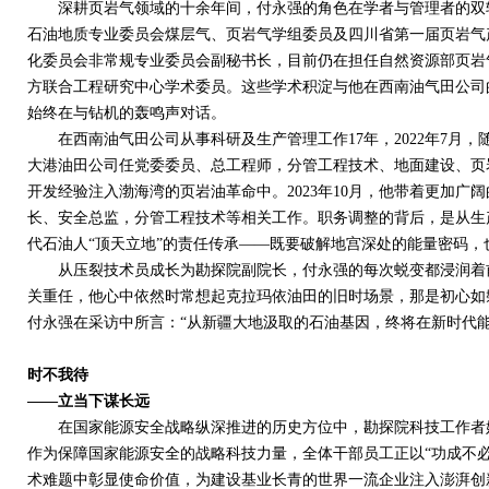
深耕页岩气领域的十余年间，付永强的角色在学者与管理者的双轨
石油地质专业委员会煤层气、页岩气学组委员及四川省第一届页岩气
化委员会非常规专业委员会副秘书长，目前仍在担任自然资源部页岩
方联合工程研究中心学术委员。这些学术积淀与他在西南油气田公司
始终在与钻机的轰鸣声对话。
在西南油气田公司从事科研及生产管理工作
17
年，
2022
年
7
月，
大港油田公司任党委委员、总工程师，分管工程技术、地面建设、页
开发经验注入渤海湾的页岩油革命中。
2023
年
10
月，他带着更加广阔
长、安全总监，分管工程技术等相关工作。职务调整的背后，是从生
代石油人“顶天立地”的责任传承——既要破解地宫深处的能量密码
从压裂技术员成长为勘探院副院长，付永强的每次蜕变都浸润着前
关重任，他心中依然时常想起克拉玛依油田的旧时场景，那是初心如
付永强在采访中所言：“从新疆大地汲取的石油基因，终将在新时代能
时不我待
——立当下谋长远
在国家能源安全战略纵深推进的历史方位中，勘探院科技工作者始
作为保障国家能源安全的战略科技力量，全体干部员工正以“功成不必
术难题中彰显使命价值，为建设基业长青的世界一流企业注入澎湃创