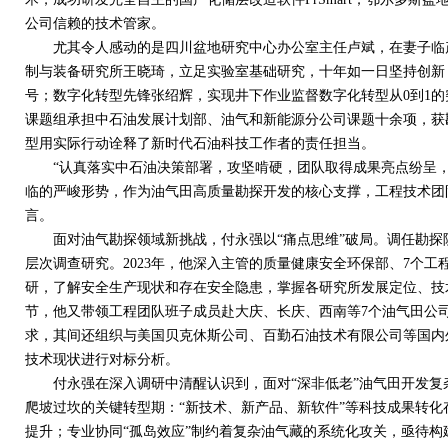
公司信赖的技术管家。
尤其令人感动的是四川盆地研究中心办公室主任卢斌，在妻子临产
制与装备研究所王晓琦，立足实验室基础研究，十年如一日坚持创新
号；数字化转型先锋张绍辉，实现井下作业监督数字化转型从
0
到
1
的
课题组承担中石油发展计划部、油气和新能源分公司课题十余项，获
型用实际行动诠释了新时代石油科技工作者的责任担当。
“认真落实中石油决策部署，攻坚啃硬，团队取得成果亮点纷呈，
临的严峻形势，作为油气田高质量勘探开发的核心支撑，工程技术团队
言。
面对油气勘探领域新挑战，付永强以“痛点思维”破局。调任勘探
层次调查研究。
2023
年，他深入主管的质量健康安全环保部、
7
个工
研，了解安全生产现状和存在安全隐患，掌握各研究所发展定位、技
节，他又带领工程团队班子成员赴大庆、长庆、西南等
7
个油气田公
求，其间还组织与美国贝克休斯公司、百勤石油技术有限公司等国内
技术现状进行对标分析。
付永强在深入调研中清醒认识到，面对“深非低老”油气田开发复
爬坡过坎的关键转型期：“新技术、新产品、新软件”等科技成果转化
提升；专业协同“孤岛效应”制约着复杂油气藏的系统化攻关，亟待构