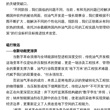
的关键突破口。
“不同阶段，我们面临的问题不同。当前，有和无的问题已经解决
赖国外软件的被动局面。但油气开发是一项长期事业，我们要根据不
围不断扩大，能解决不同的个性化问题。现阶段，我们正朝着从有到
炽热的情感。依托
20
余载横跨国内外油气田公司的工程实践与管理经
策”的行业标杆目标推进技术攻坚。
砥行致远
——创新动能更澎湃
当数字革命浪潮与全球能源转型进程深度交织，传统油气开发模式
这场变革不仅是钻井压裂技术的突破，更是一场涉及工程技术、管理
全的重要支撑力量，油气行业既需要攻克‘地下万米’的工程技术难
代赋予我们的双重使命。”付永强坦言。
页岩油气革命的成功，本质上是将地质认识的突破转化为工程技术
的物理极限，当压裂形成地下缝网新范式，传统认知中“不可开发”
命正在向更深层次演进：井下光纤监测系统构建的“数字孪生”井筒，
控；纳米智能驱油剂在孔隙中的自主导航，使老油田采收率实现突破
经济边界，更重新定义了人类改造地下空间的工程能力。
“然而，技术革命的背后是更为复杂的系统工程挑战。当钻井深度