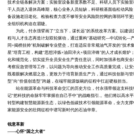
技术全链条解决方案；实验室设备新度系数不足、科研人员下实验室
干人员进入退休高峰期，核心业务人员短缺，科研根基面临松动风险
备设施老旧老化、检验检查力度不够等安全风险防控网的薄弱环节更
全组织机构迫在眉睫。
为此，付永强擘画了“立当下，谋长远”的系统改革方案。以建设
程与人才生态再造计划双轮驱动，通过重构“基础研究—中试转化—产
同
+
揭榜挂帅”机制破解专业壁垒，打造适应非常规油气开发的“技术集
星”培育工程，构建“思想淬炼
+
油田淬火
+
项目淬锋”的人才成长熔炉
化和规范化，切实提升全员安全生产责任意识，同时加强承包商安全
考察应急管理等工作，以问题为导向推动安全工作高质量完成，让安
既着眼解决燃眉之急，更致力于培育新质生产力，通过科技创新与管
型”向“价值创造型”跨越，在端牢能源饭碗的征程中扛起硬核担当。
站在能源革命与科技革命交汇的历史方位，付永强带领这支科技铁
记“把科技的命脉牢牢掌握在自己手中”的战略指引
.
。他们将以高水平
转型构建智慧能源新生态，以绿色低碳技术引领能源革命，全力支撑
家能源安全的壮阔征程中谱写新时代的石油华章。
锐意革新
——心怀“国之大者”