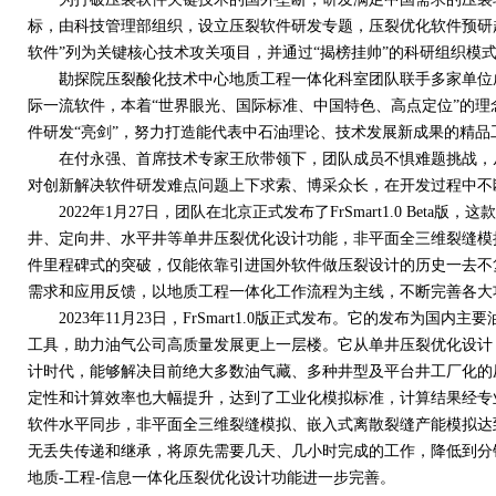
标，由科技管理部组织，设立压裂软件研发专题，压裂优化软件预研
软件”列为关键核心技术攻关项目，并通过“揭榜挂帅”的科研组织模
勘探院压裂酸化技术中心地质工程一体化科室团队联手多家单位成
际一流软件，本着“世界眼光、国际标准、中国特色、高点定位”的
件研发“亮剑”，努力打造能代表中石油理论、技术发展新成果的精品
在付永强、首席技术专家王欣带领下，团队成员不惧难题挑战，从
对创新解决软件研发难点问题上下求索、博采众长，在开发过程中不
2022
年
1
月
27
日，团队在北京正式发布了
FrSmart1.0 Beta
版，这款
井、定向井、水平井等单井压裂优化设计功能，非平面全三维裂缝模
件里程碑式的突破，仅能依靠引进国外软件做压裂设计的历史一去不
需求和应用反馈，以地质工程一体化工作流程为主线，不断完善各大
2023
年
11
月
23
日，
FrSmart1.0
版正式发布。它的发布为国内主要
工具，助力油气公司高质量发展更上一层楼。它从单井压裂优化设计
计时代，能够解决目前绝大多数油气藏、多种井型及平台井工厂化的
定性和计算效率也大幅提升，达到了工业化模拟标准，计算结果经专
软件水平同步，非平面全三维裂缝模拟、嵌入式离散裂缝产能模拟达
无丢失传递和继承，将原先需要几天、几小时完成的工作，降低到分
地质
-
工程
-
信息一体化压裂优化设计功能进一步完善。