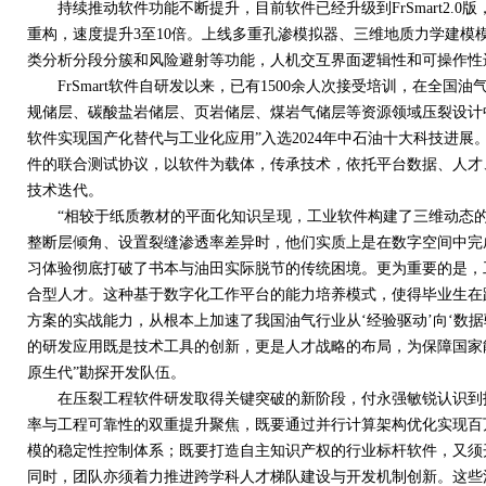
持续推动软件功能不断提升，目前软件已经升级到
FrSmart2.0
版
重构，速度提升
3
至
10
倍。上线多重孔渗模拟器、三维地质力学建模
类分析分段分簇和风险避射等功能，人机交互界面逻辑性和可操作性
FrSmart
软件自研发以来，已有
1500
余人次接受培训，在全国油
规储层、碳酸盐岩储层、页岩储层、煤岩气储层等资源领域压裂设计
软件实现国产化替代与工业化应用”入选
2024
年中石油十大科技进展
件的联合测试协议，以软件为载体，传承技术，依托平台数据、人才
技术迭代。
“相较于纸质教材的平面化知识呈现，工业软件构建了三维动态的
整断层倾角、设置裂缝渗透率差异时，他们实质上是在数字空间中完
习体验彻底打破了书本与油田实际脱节的传统困境。更为重要的是，
合型人才。这种基于数字化工作平台的能力培养模式，使得毕业生在
方案的实战能力，从根本上加速了我国油气行业从‘经验驱动’向‘数据
的研发应用既是技术工具的创新，更是人才战略的布局，为保障国家
原生代”勘探开发队伍。
在压裂工程软件研发取得关键突破的新阶段，付永强敏锐认识到技
率与工程可靠性的双重提升聚焦，既要通过并行计算架构优化实现百
模的稳定性控制体系；既要打造自主知识产权的行业标杆软件，又须
同时，团队亦须着力推进跨学科人才梯队建设与开发机制创新。这些