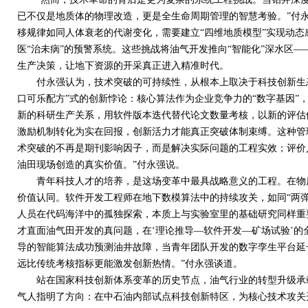
已不仅是地质体的物理改造，更是全生命周期管理的智慧考验。”付
移规律如同人体衰老的代谢变化，需要建立“四维地质模型”实现动
医“治未病”的预警系统。这些挑战将油气开发推向“智能化”深水区
生产决策，让地下资源的开采真正进入精准时代。
付永强认为，技术突破的可持续性，从根本上取决于科技创新生态
口可乐配方”式的创新悖论：核心算法作为企业竞争力的“数字基因”
新的科研生产关系，用软件版本迭代替代论文数量考核，以新的评估
激励机制转化为实在回报，创新活力才能真正突破体制束缚。这种管
术突破的不再是期刊影响因子，而是解决实际问题的工程实效；评价
油田现场创造的真实价值。”付永强说。
青年科技人才的培养，是这场变革中最具战略意义的工程。在物质
价值认同。软件开发工程师在地下数模算法中的持续攻关，如同“两
人员在代码海洋中的孤独探索，本质上与实验室里的基础研究同样重
才直面油气田开发的真问题，在‘理论推导—软件开发—矿场试验’的
导的智能算法成功预测油井故障，当青年团队开发的数字孪生平台延
远比传统考核指标更能激发创新热情。”付永强谈道。
站在国家科技创新体系变革的历史节点，油气行业的转型升级承载
气人指明了方向：在中石油内部试点科技创新特区，为核心技术攻关