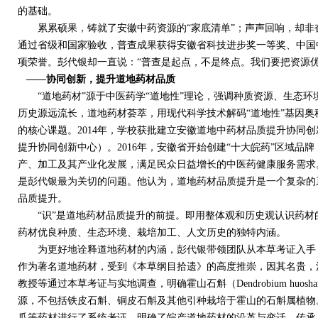
的基础。
累累硕果，铸就了安徽中药资源的“家底清单”；声声回响，却非
通过省级和国家验收，普查成果获得安徽省科技进步奖一等奖、中国
项荣誉。彭代银却一直说：“普查是起点，不是终点。我们要把资源
——协同创新，提升道地药材品质
“道地药材”源于中医药学“道地性”理论，强调种质资源、生态环
历史源远流长，道地药材荟萃，用现代科学技术解码“道地性”基因
的核心课题。
2014
年，学校获批建立安徽道地中药材品质提升协同创
提升协同创新中心）。
2016
年，安徽省开始创建“十大皖药”区域品
产、加工及其产业化发展，满足民众日益增长的中医药健康服务需求
是彭代银最为关切的问题。他认为，道地药材品质提升是一个复杂的
品质提升。
“识”是道地药材品质提升的前提。即用整体观和历史观认识药材
药材优良种质、生态环境、栽培加工、人文历史的独特内涵。
为更好地诠释道地药材的内涵，彭代银带领团队从本草考证入手，
作为著名道地药材，受到《本草纲目拾遗》的高度推崇，因其名贵，
教授等通过本草考证与实地调查，明确霍山石斛（
Dendrobium huoshan
源，不包括铁皮石斛、铜皮石斛及其他引种栽培于霍山的石斛属植物
瓜等药材进行了系统考证，明确了皖产道地药材的沿革与变迁、传承