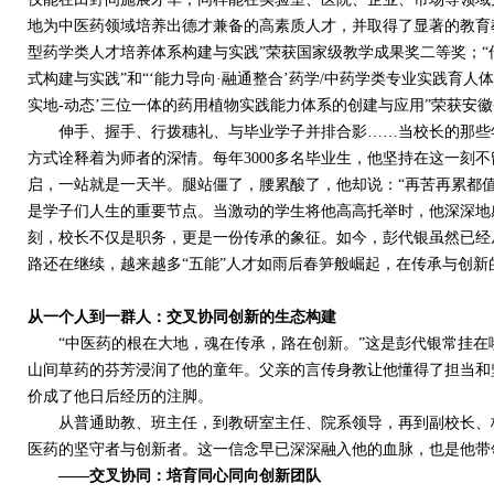
地为中医药领域培养出德才兼备的高素质人才，并取得了显著的教育
型药学类人才培养体系构建与实践”荣获国家级教学成果奖二等奖；“
式构建与实践”和“‘能力导向·融通整合’药学
/
中药学类专业实践育人体
实地
-
动态’三位一体的药用植物实践能力体系的创建与应用”荣获安
伸手、握手、行拨穗礼、与毕业学子并排合影……当校长的那些年
方式诠释着为师者的深情。每年
3000
多名毕业生，他坚持在这一刻不
启，一站就是一天半。腿站僵了，腰累酸了，他却说：“再苦再累都
是学子们人生的重要节点。当激动的学生将他高高托举时，他深深地
刻，校长不仅是职务，更是一份传承的象征。如今，彭代银虽然已经
路还在继续，越来越多“五能”人才如雨后春笋般崛起，在传承与创
从一个人到一群人：
交叉协同创新的生态构建
“中医药的根在大地，魂在传承，路在创新。”这是彭代银常挂在
山间草药的芬芳浸润了他的童年。父亲的言传身教让他懂得了担当和
价成了他日后经历的注脚。
从普通助教、班主任，到教研室主任、院系领导，再到副校长、校
医药的坚守者与创新者。这一信念早已深深融入他的血脉，也是他带
——交叉协同：
培育同心同向创新团队