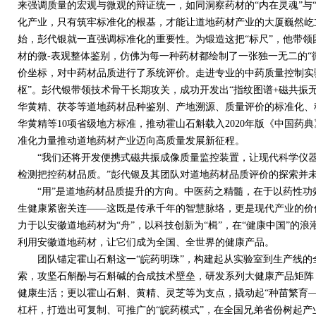
来强调质量的宏观与微观的辩证统一，如同洞察药材的“内在灵魂”与
化产业，只有筑牢标准化的根基，才能让道地药材产业的大厦巍然屹
始，彭代银就一直强调标准化的重要性。为锻造这把“标尺”，他带
材的微
-
表观整体鉴别，仿佛为每一种药材都绘制了一张独一无二的“微
价坐标，对中药材品质进行了系统评价。走进专业的中药质量控制实
枢”。彭代银带领技术骨干长期攻关，成功开发出“指纹图谱
+
磁共振
华黄精、茯苓等道地药材品种鉴别、产地溯源、质量评价的标准化、
华黄精等
10
项省级地方标准，推动霍山石斛载入
2020
年版《中国药典
准化力量推动道地药材产业迈向高质量发展新征程。
“我们还将开发便携式磁共振成像质量监控装置，让现代科学仪器
检测把控药材品质。”彭代银及其团队对道地药材品质评价的探索并
“用”是道地药材品质提升的方向。中医药之精髓，在于以药性功
生健康紧密关连——这既是传承千年的智慧脉络，更是现代产业的价
力于以安徽道地药材为“舟”，以科技创新为“楫”，在“健康中国”的
利用安徽道地药材，让它们成为全国、全世界的健康产品。
团队锚定霍山石斛这一“皖药明珠”，构建起从实验室到生产线的
索，攻坚石斛酚与石斛碱的合成技术壁垒，研发系列大健康产品矩阵
健康生活；更以霍山石斛、黄精、灵芝等为支点，撬动起“种苗繁育
杠杆，打造出可复制、可推广的“皖药模式”，在全国兄弟省份树起产