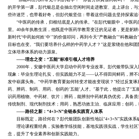
的开学第一课，彭代银总是会抽出空闲时间走进教室、走上讲台，与
些许迷茫，也带着好奇，但彭代银坚信：带着这些问题去坚持探索追
“中医药的传承，归根结底是人的传承。”在彭代银眼中，中医药
里。
40
余年执教生涯，他既是中医药学教育变迁的见证者，更是躬耕
新时代“中药如何姓‘中’”的价值叩问，再到今天“产教融合”“科教
目标也在变。“我们要培养什么样的中药学人才？”这是萦绕在他和团
立体培养体系的动力源泉。
——理念之变：
“五能”标准引领人才培养
2000
年，安徽中医药大学启动中药学专业改革。彭代银带队深入
现象：毕业生理论扎实，但实践能力不足——认不得田间鲜药，辨不
发中崭露头角。“中药学教育要如何转变才能改变现状？”经过反复琢
药、辨药、制药、用药、创药的‘五能’人才。”基于此，他提出了“
识药用植物、中药材、饮片；辨药，能辨别中药材真伪优劣，具备质
传统制剂、现代制剂技术；用药，熟悉功效主治、临床应用；创药，
——路径之新：
“
4+3+N
”全链条实践育人体系
目标既定，路径何在？彭代银团队创新性地以“
4+3+N
”实践体系
理论课程重经典，实验教学练技能，基地实践强实战，学生社区育
念，提升了专业素养和创新实践能力。