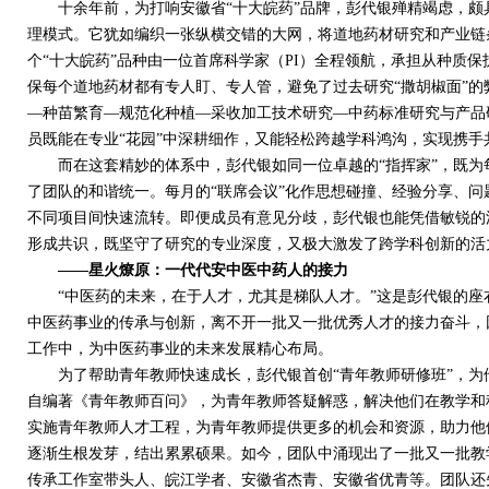
十余年前，为打响安徽省“十大皖药”品牌，彭代银殚精竭虑，颇具
理模式。它犹如编织一张纵横交错的大网，将道地药材研究和产业链
个“十大皖药”品种由一位首席科学家（
PI
）全程领航，承担从种质保
保每个道地药材都有专人盯、专人管，避免了过去研究“撒胡椒面”
—种苗繁育—规范化种植—采收加工技术研究—中药标准研究与产品
员既能在专业“花园”中深耕细作，又能轻松跨越学科鸿沟，实现携手
而在这套精妙的体系中，彭代银如同一位卓越的“指挥家”，既为每
了团队的和谐统一。每月的“联席会议”化作思想碰撞、经验分享、
不同项目间快速流转。即便成员有意见分歧，彭代银也能凭借敏锐的
形成共识，既坚守了研究的专业深度，又极大激发了跨学科创新的活
——星火燎原：
一代代安中医中药人的接力
“中医药的未来，在于人才，尤其是梯队人才。”这是彭代银的座右
中医药事业的传承与创新，离不开一批又一批优秀人才的接力奋斗，
工作中，为中医药事业的未来发展精心布局。
为了帮助青年教师快速成长，彭代银首创“青年教师研修班”，为
自编著《青年教师百问》，为青年教师答疑解惑，解决他们在教学和
实施青年教师人才工程，为青年教师提供更多的机会和资源，助力他
逐渐生根发芽，结出累累硕果。如今，团队中涌现出了一批又一批教
传承工作室带头人、皖江学者、安徽省杰青、安徽省优青等。团队还