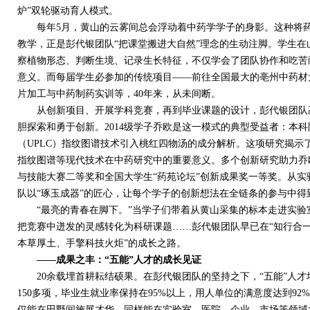
炉”双轮驱动育人模式。
每年
5
月，黄山的云雾间总会浮动着中药学学子的身影。这种将
教学，正是彭代银团队“把课堂搬进大自然”理念的生动注脚。学生
察植物形态、判断生境、记录生长特征，不仅学会了团队协作和吃苦
意义。而每届学生必参加的传统项目——前往全国最大的亳州中药材
片加工与中药制药实训等，
40
年来，从未间断。
从创新项目、开展学科竞赛，再到毕业课题的设计，彭代银团队高
胆探索和勇于创新。
2014
级学子乔欧是这一模式的典型受益者：本科
（
UPLC
）指纹图谱技术引入桃红四物汤的成分解析。这项研究揭示
指纹图谱等现代技术在中药研究中的重要意义。多个创新研究助力乔
与技能大赛二等奖和全国大学生“药苑论坛”创新成果奖一等奖。从
队以“琢玉成器”的匠心，让每个学子的创新想法在全链条的参与中得
“最亮的青春在脚下。”当学子们带着从黄山采集的标本走进实验
把竞赛中迸发的灵感转化为科研课题……彭代银团队早已在“知行合一
本草厚土、手擎科技火炬”的成长之路。
——成果之丰：
“五能”人才的成长见证
20
余载埋首耕耘结硕果。在彭代银团队的坚持之下，“五能”人
150
多项，毕业生就业率保持在
95%
以上，用人单位的满意度达到
92%
仅能在田野间施展才华，同样能在实验室、医院、企业、市场等领域