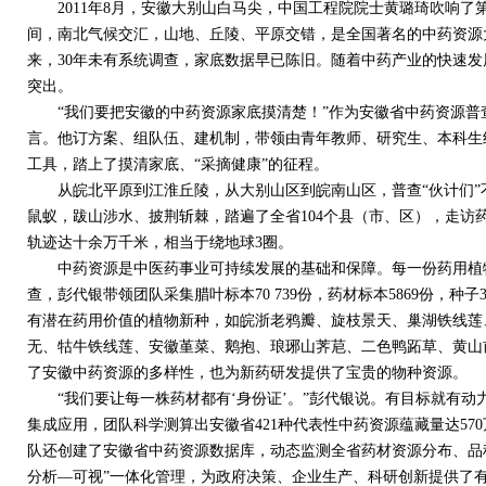
2011
年
8
月，安徽大别山白马尖，中国工程院院士黄璐琦吹响了
间，南北气候交汇，山地、丘陵、平原交错，是全国著名的中药资源
来，
30
年未有系统调查，家底数据早已陈旧。随着中药产业的快速发
突出。
“我们要把安徽的中药资源家底摸清楚！”作为安徽省中药资源普
言。他订方案、组队伍、建机制，带领由青年教师、研究生、本科生
工具，踏上了摸清家底、“采摘健康”的征程。
从皖北平原到江淮丘陵，从大别山区到皖南山区，普查“伙计们”
鼠蚁，跋山涉水、披荆斩棘，踏遍了全省
104
个县（市、区），走访
轨迹达十余万千米，相当于绕地球
3
圈。
中药资源是中医药事业可持续发展的基础和保障。每一份药用植
查，彭代银带领团队采集腊叶标本
70 739
份，药材标本
5869
份，种子
有潜在药用价值的植物新种，如皖浙老鸦瓣、旋枝景天、巢湖铁线莲
无、牯牛铁线莲、安徽堇菜、鹅抱、琅琊山荠苨、二色鸭跖草、黄山
了安徽中药资源的多样性，也为新药研发提供了宝贵的物种资源。
“我们要让每一株药材都有‘身份证’。”彭代银说。有目标就有动力
集成应用，团队科学测算出安徽省
421
种代表性中药资源蕴藏量达
570
队还创建了安徽省中药资源数据库，动态监测全省药材资源分布、品
分析—可视”一体化管理，为政府决策、企业生产、科研创新提供了