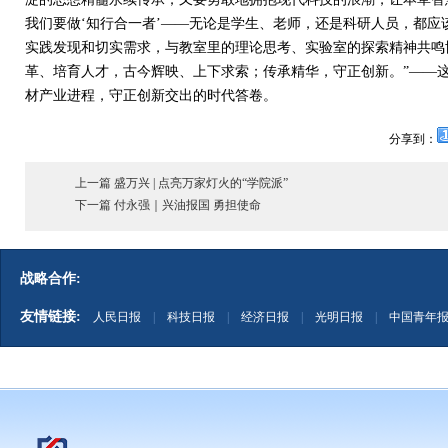
我们要做‘知行合一者’——无论是学生、老师，还是科研人员，都
实践发现和切实需求，与教室里的理论思考、实验室的探索精神共鸣
革、培育人才，古今辉映、上下求索；传承精华，守正创新。”——
材产业进程，守正创新交出的时代答卷。
分享到：
上一篇 盛万兴 | 点亮万家灯火的“学院派”
下一篇 付永强｜兴油报国 勇担使命
战略合作:
友情链接:
人民日报
|
科技日报
|
经济日报
|
光明日报
|
中国青年