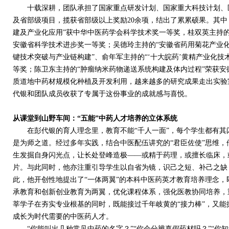
十载深耕，团队承担了国家重点研发计划、国家重大科技计划、区
及省部级项目，揽获省部级以上奖励
20
余项，结出了累累硕果。其中
建及产业化应用”获中华中医药学会科学技术奖一等奖，桂双英主持的
安徽省科学技术进步奖一等奖；吴德玲主持的“安徽省药用菊花产业化
键技术突破与产业链构建”、俞年军主持的“‘十大皖药’黄精产业化
等奖；陈卫东主持的“肿瘤纳米药物递送系统构建及体内过程”荣获
质道地中药材规模化种植及开发利用，越来越多的研究成果走出实验
代银和团队成员收获了专属于这份事业的成就感与喜悦。
从课堂到山野车间：“五能”中药人才培养的立体系统
在彭代银的育人理念里，教育不能“千人一面”，每个学生都有其
是为师之道。经过多年实践，结合中医配伍讲究的“君臣佐使”思维，
生发掘自身闪光点，让长处登峰造极——或精于药理，或擅长临床，
片。与此同时，他亦注重引导学生以自省为镜，识己之短、补己之缺
此，他开创性地提出了“一体两翼”的本科中医药英才教育培养理念
承教育和创新创业教育为两翼，优化课程体系，强化医教协同培养，
莘学子在夯实专业根基的同时，既能接过千年岐黄的“接力棒”，又能
成长为时代需要的中医药人才。
“你能叫出几种常见中药的名字？”“你会分辨真假药材吗？”“你知