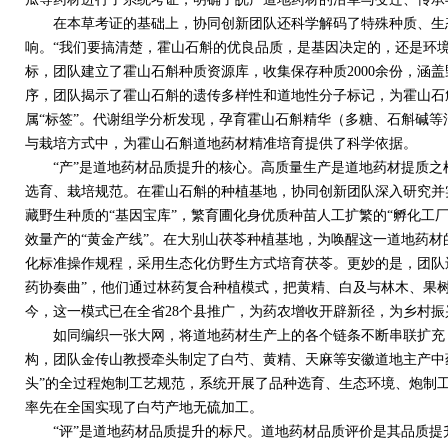
在本草考证的基础上，协同创新团队还科学解码了特殊种质、生
响。“我们要搞清楚，霍山石斛的优良品质，是基因决定的，还是环
标，团队建立了霍山石斛种质资源库，收集保存种质
2000
余份，涵盖
序，团队揭示了霍山石斛的遗传多样性和道地性分子标记，为霍山石
属“标签”。代谢组学分析发现，孕育霍山石斛精华（多糖、石斛碱等
与栽培方式中，为霍山石斛道地药材精准培育提供了科学依据。
“产”是道地药材品质提升的核心。高质量生产是道地药材提质之
选育、栽培规范。在霍山石斛的种植基地，协同创新团队深入研究并
藏野生种质的“基因宝库”，繁育圃化身优质种苗人工扩繁的“孵化工
效量产的“黄金产线”。在大别山茯苓种植基地，为唤醒这一道地药材
化标准操作规程，采用生态化仿野生方式培育茯苓。更妙的是，团队
药协奏曲”，他们通过林药复合种植模式，把黄精、白及与林木、果
今，这一模式已在全省
28
个县推广，为药农增收开辟新径，为乡村振
如同编织一张大网，将道地药材生产上的各个链条不断串联扩充，
构，团队金传山教授牵头制定了白芍、黄精、天麻等安徽道地主产中
头”的全过程炮制工艺规范，系统开展了品种选育、生态环境、炮制
率先在全国实现了白芍产地无硫加工。
“评”是道地药材品质提升的标尺。道地药材品质评价是其品质提升的