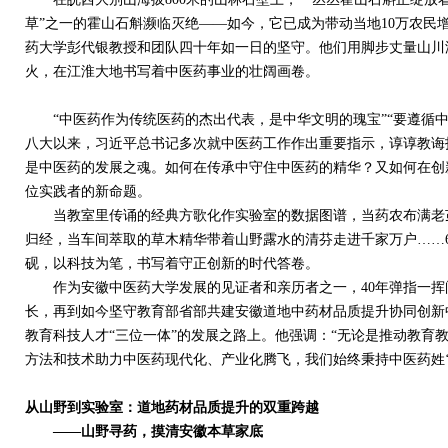
草”之一的霍山石斛濒临灭绝——如今，它已成为带动当地
10
万农民
药大学彭代银教授和团队四十年如一日的坚守。他们用脚步丈量山川
火，在江淮大地书写着中医药事业的壮阔画卷。
“中医药作为传统医药的杰出代表，是中华文明的瑰宝”“要遵循中
八大以来，习近平总书记多次就中医药工作作出重要指示，谆谆教诲
是中医药的发展之魂。如何在传承中守住中医药的精华？又如何在创
位实践者的新命题。
当教室里传诵的经典方歌化作实验室的数据图谱，当药农布满老茧
归经，当车间萃取的草木精华带着山野露水的清芬走进千家万户……
砚，以科技为笔，书写着守正创新的时代答卷。
作为安徽中医药大学发展的见证者和亲历者之一，
40
年弹指一挥
长，再到如今坚守教育部省部共建安徽道地中药材品质提升协同创新
教育科技人才“三位一体”的发展之路上。他强调：“无论是推动教育
方法和技术助力中医药现代化、产业化腾飞，我们始终秉持中医药姓‘
从山野到实验室：
道地药材品质提升的双重跨越
——山野寻药，摸清安徽本草家底