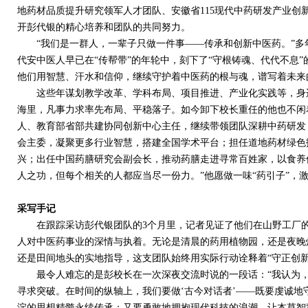
地药材品质提升研究领军人才团队、安徽省
115
现代中药研发产业创
开彭代银的精心培养和团队的共同努力。
“我们是一群人，一辈子只做一件事——传承和创新中医药。”多
代安中医人早已在“传帮带”的年轮中，刻下了“守根铸魂、代代不息”
他们用智慧、汗水和信仰，继续守护着中医药的根与魂，谱写着未来
这些年谋划教学改革、学科布局、项目推进、产业化实践等，身边
海里，凡事力求率先布局、平稳落子。如今卸下校长重任的他也不闲
人、教育部省部共建协同创新中心主任，继续带领团队深耕中药研发
会主委，凝聚更多行业智慧，搭建全国学术平台；担任道地药材绿色
兴；出任中国药膳研究会副会长，推动药膳走进寻常百姓家，以食养
人之功，但每个相关的人都应当尽一份力。”他愿做一味“药引子”，
采写手记
在跟踪采访彭代银团队的
3
个月里，记者见证了他们在山野工厂
人对中医药事业的深情与执着。无论是清晨的药用植物园，还是夜晚
还是田间地头的实地指导，这支团队始终用实际行动诠释着“守正创新
最令人难忘的是彭校长在一次深夜交流时说的一段话：“我认为，
寻求突破。在时间的纵轴上，我们要做‘古今对话者’——既要虔诚
淀的思想精髓永续传承；又要勇敢地拥抱现代科技的浪潮，让本草智