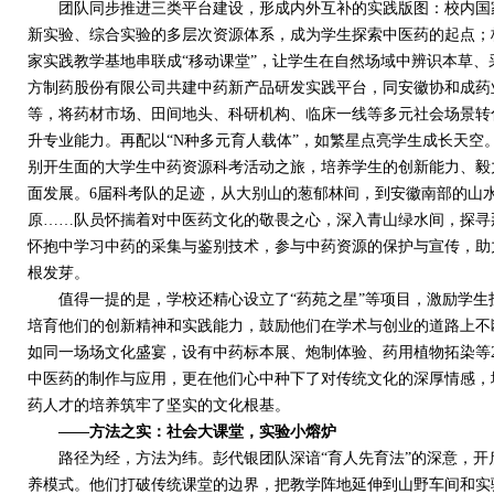
团队同步推进三类平台建设，形成内外互补的实践版图：校内国家
新实验、综合实验的多层次资源体系，成为学生探索中医药的起点；
家实践教学基地串联成“移动课堂”，让学生在自然场域中辨识本草
方制药股份有限公司共建中药新产品研发实践平台，同安徽协和成药
等，将药材市场、田间地头、科研机构、临床一线等多元社会场景转
升专业能力。再配以“
N
种多元育人载体”，如繁星点亮学生成长天空
别开生面的大学生中药资源科考活动之旅，培养学生的创新能力、毅
面发展。
6
届科考队的足迹，从大别山的葱郁林间，到安徽南部的山
原……队员怀揣着对中医药文化的敬畏之心，深入青山绿水间，探寻
怀抱中学习中药的采集与鉴别技术，参与中药资源的保护与宣传，助
根发芽。
值得一提的是，学校还精心设立了“药苑之星”等项目，激励学生投
培育他们的创新精神和实践能力，鼓励他们在学术与创业的道路上不
如同一场场文化盛宴，设有中药标本展、炮制体验、药用植物拓染等
中医药的制作与应用，更在他们心中种下了对传统文化的深厚情感，
药人才的培养筑牢了坚实的文化根基。
——方法之实：
社会大课堂，实验小熔炉
路径为经，方法为纬。彭代银团队深谙“育人先育法”的深意，开
养模式。他们打破传统课堂的边界，把教学阵地延伸到山野车间和实