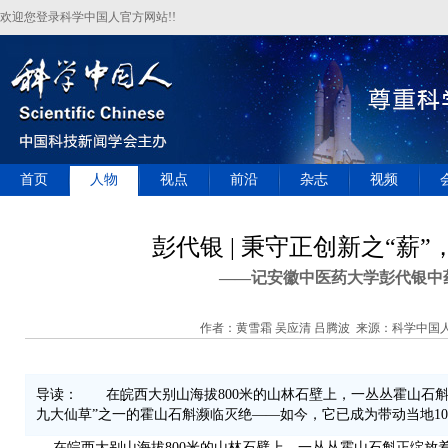
欢迎您登录科学中国人官方网站!!
首页
人物
视点
前沿
杂志
视频
彭代银 | 秉守正创新之“薪
——记安徽中医药大学彭代银中
作者：黄雪霜 吴应清 吕腾波 来源：科学中国人 发
导读： 在皖西大别山海拔800米的山林石壁上，一丛丛霍山石斛
九大仙草”之一的霍山石斛濒临灭绝——如今，它已成为带动当地10
在皖西大别山海拔
800
米的山林石壁上，一丛丛霍山石斛正绽放